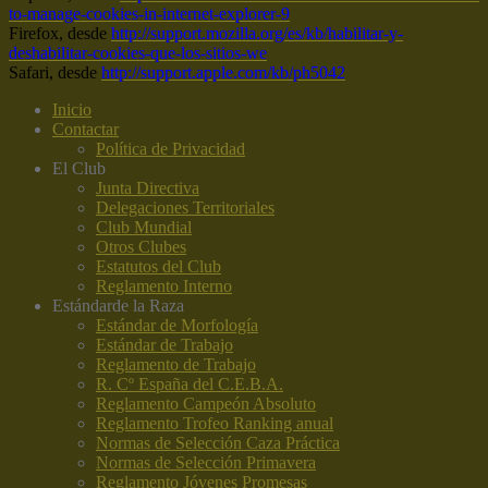
to-manage-cookies-in-internet-explorer-9
Firefox, desde
http://support.mozilla.org/es/kb/habilitar-y-
deshabilitar-cookies-que-los-sitios-we
Safari, desde
http://support.apple.com/kb/ph5042
Inicio
Contactar
Política de Privacidad
El Club
Junta Directiva
Delegaciones Territoriales
Club Mundial
Otros Clubes
Estatutos del Club
Reglamento Interno
Estándar
de la Raza
Estándar de Morfología
Estándar de Trabajo
Reglamento de Trabajo
R. Cº España del C.E.B.A.
Reglamento Campeón Absoluto
Reglamento Trofeo Ranking anual
Normas de Selección Caza Práctica
Normas de Selección Primavera
Reglamento Jóvenes Promesas