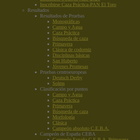
Inscribirse Caza Práctica-PAN El Toro
Resultados
Resultados de Pruebas
Monográficas
Campo y Agua
Caza Práctica
Búsqueda de caza
Primavera
Clásica de codorniz
Disciplinas básicas
San Huberto
Jóvenes Promesas
Pruebas centroeuropeas
Deutsch Derby
Solms
Clasificación por puntos
Campo y Agua
Caza Práctica
Primavera
Búsqueda de caza
Morfología
Clásica
Campeón absoluto C.E.B.A.
Campeón de España CEBA
Campeón España C.E.B.A. Primavera