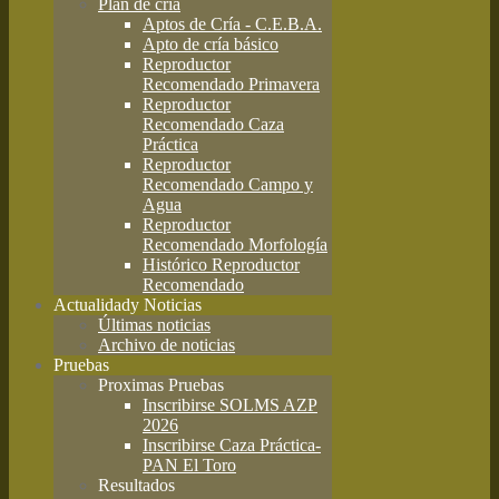
Plan de cría
Aptos de Cría - C.E.B.A.
Apto de cría básico
Reproductor
Recomendado Primavera
Reproductor
Recomendado Caza
Práctica
Reproductor
Recomendado Campo y
Agua
Reproductor
Recomendado Morfología
Histórico Reproductor
Recomendado
Actualidad
y Noticias
Últimas noticias
Archivo de noticias
Pruebas
Proximas Pruebas
Inscribirse SOLMS AZP
2026
Inscribirse Caza Práctica-
PAN El Toro
Resultados