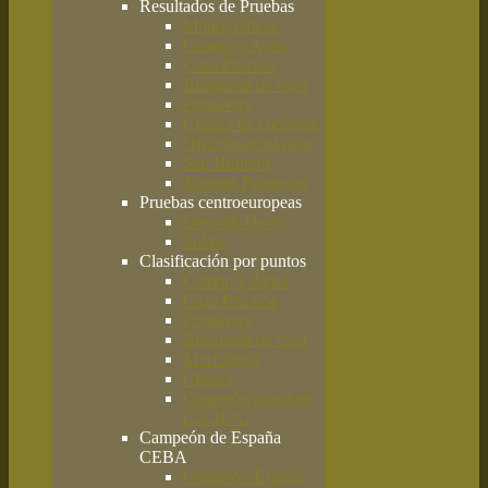
Resultados de Pruebas
Monográficas
Campo y Agua
Caza Práctica
Búsqueda de caza
Primavera
Clásica de codorniz
Disciplinas básicas
San Huberto
Jóvenes Promesas
Pruebas centroeuropeas
Deutsch Derby
Solms
Clasificación por puntos
Campo y Agua
Caza Práctica
Primavera
Búsqueda de caza
Morfología
Clásica
Campeón absoluto
C.E.B.A.
Campeón de España
CEBA
Campeón España