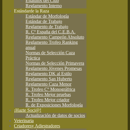
Estatutos del Club
Reglamento Interno
Estándar
de la Raza
Estándar de Morfología
Estándar de Trabajo
Reglamento de Trabajo
R. Cº España del C.E.B.A.
Reglamento Campeón Absoluto
Reglamento Trofeo Ranking
anual
Normas de Selección Caza
Práctica
Normas de Selección Primavera
Reglamento Jóvenes Promesas
Reglamento DK al Estilo
Reglamento San Huberto
Reglamento Caza Menor
R. Trofeo Cº Monográfrica
R. Trofeo Mejor pruebas
R. Trofeo Mejor criador
R. de Exposiciones Morfología
¡Hazte Soci@!
Actualización de datos de socios
Veterinaria
Criadores
y Adiestradores