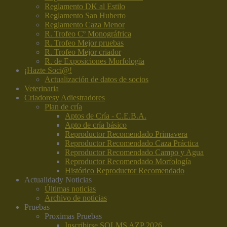
Reglamento DK al Estilo
Reglamento San Huberto
Reglamento Caza Menor
R. Trofeo Cº Monográfrica
R. Trofeo Mejor pruebas
R. Trofeo Mejor criador
R. de Exposiciones Morfología
¡Hazte Soci@!
Actualización de datos de socios
Veterinaria
Criadores
y Adiestradores
Plan de cría
Aptos de Cría - C.E.B.A.
Apto de cría básico
Reproductor Recomendado Primavera
Reproductor Recomendado Caza Práctica
Reproductor Recomendado Campo y Agua
Reproductor Recomendado Morfología
Histórico Reproductor Recomendado
Actualidad
y Noticias
Últimas noticias
Archivo de noticias
Pruebas
Proximas Pruebas
Inscribirse SOLMS AZP 2026