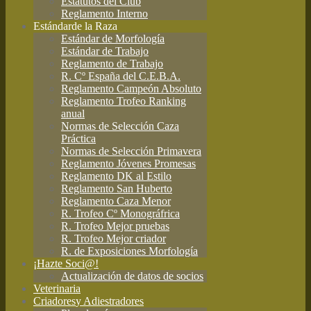
Estatutos del Club
Reglamento Interno
Estándar
de la Raza
Estándar de Morfología
Estándar de Trabajo
Reglamento de Trabajo
R. Cº España del C.E.B.A.
Reglamento Campeón Absoluto
Reglamento Trofeo Ranking
anual
Normas de Selección Caza
Práctica
Normas de Selección Primavera
Reglamento Jóvenes Promesas
Reglamento DK al Estilo
Reglamento San Huberto
Reglamento Caza Menor
R. Trofeo Cº Monográfrica
R. Trofeo Mejor pruebas
R. Trofeo Mejor criador
R. de Exposiciones Morfología
¡Hazte Soci@!
Actualización de datos de socios
Veterinaria
Criadores
y Adiestradores