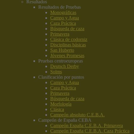
Resultados
Resultados de Pruebas
Monográficas
Campo y Agua
Caza Práctica
Búsqueda de caza
Primavera
Clásica de codorniz
Disciplinas básicas
San Huberto
Jóvenes Promesas
Pruebas centroeuropeas
Deutsch Derby
Solms
Clasificación por puntos
Campo y Agua
Caza Práctica
Primavera
Búsqueda de caza
Morfología
Clásica
Campeón absoluto C.E.B.A.
Campeón de España CEBA
Campeón España C.E.B.A. Primavera
Campeón España C.E.B.A. Caza Práctica