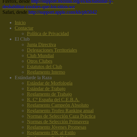
Firefox, desde
http://support.mozilla.org/es/kb/habilitar-y-
deshabilitar-cookies-que-los-sitios-we
Safari, desde
http://support.apple.com/kb/ph5042
Inicio
Contactar
Política de Privacidad
El Club
Junta Directiva
Delegaciones Territoriales
Club Mundial
Otros Clubes
Estatutos del Club
Reglamento Interno
Estándar
de la Raza
Estándar de Morfología
Estándar de Trabajo
Reglamento de Trabajo
R. Cº España del C.E.B.A.
Reglamento Campeón Absoluto
Reglamento Trofeo Ranking anual
Normas de Selección Caza Práctica
Normas de Selección Primavera
Reglamento Jóvenes Promesas
Reglamento DK al Estilo