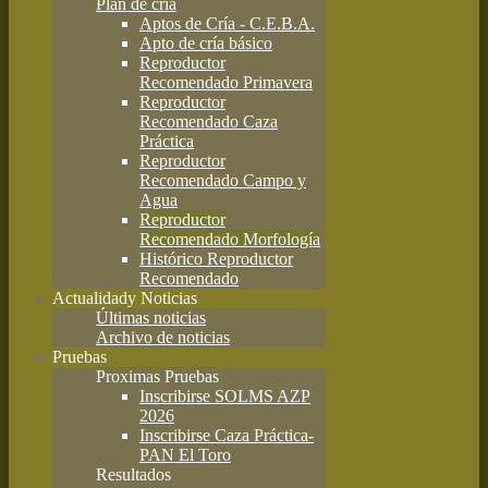
Plan de cría
Aptos de Cría - C.E.B.A.
Apto de cría básico
Reproductor
Recomendado Primavera
Reproductor
Recomendado Caza
Práctica
Reproductor
Recomendado Campo y
Agua
Reproductor
Recomendado Morfología
Histórico Reproductor
Recomendado
Actualidad
y Noticias
Últimas noticias
Archivo de noticias
Pruebas
Proximas Pruebas
Inscribirse SOLMS AZP
2026
Inscribirse Caza Práctica-
PAN El Toro
Resultados