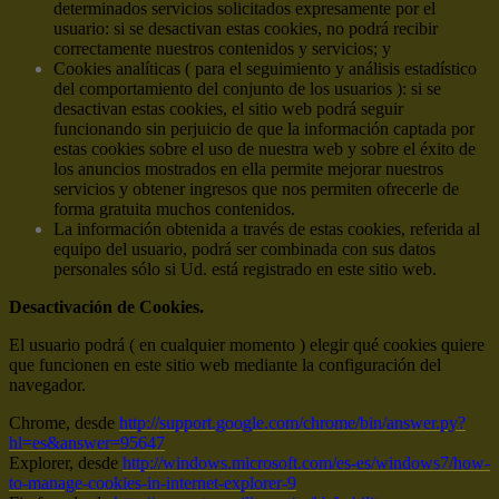
determinados servicios solicitados expresamente por el
usuario: si se desactivan estas cookies, no podrá recibir
correctamente nuestros contenidos y servicios; y
Cookies analíticas ( para el seguimiento y análisis estadístico
del comportamiento del conjunto de los usuarios ): si se
desactivan estas cookies, el sitio web podrá seguir
funcionando sin perjuicio de que la información captada por
estas cookies sobre el uso de nuestra web y sobre el éxito de
los anuncios mostrados en ella permite mejorar nuestros
servicios y obtener ingresos que nos permiten ofrecerle de
forma gratuita muchos contenidos.
La información obtenida a través de estas cookies, referida al
equipo del usuario, podrá ser combinada con sus datos
personales sólo si Ud. está registrado en este sitio web.
Desactivación de Cookies.
El usuario podrá ( en cualquier momento ) elegir qué cookies quiere
que funcionen en este sitio web mediante la configuración del
navegador.
Chrome, desde
http://support.google.com/chrome/bin/answer.py?
hl=es&answer=95647
Explorer, desde
http://windows.microsoft.com/es-es/windows7/how-
to-manage-cookies-in-internet-explorer-9