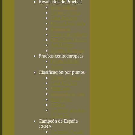
Resultados de Pruebas
Monográficas
Campo y Agua
Caza Práctica
Búsqueda de caza
Primavera
Clásica de codorniz
Disciplinas básicas
San Huberto
Jóvenes Promesas
Pruebas centroeuropeas
Deutsch Derby
Solms
Clasificación por puntos
Campo y Agua
Caza Práctica
Primavera
Búsqueda de caza
Morfología
Clásica
Campeón absoluto
C.E.B.A.
Campeón de España
CEBA
Campeón España