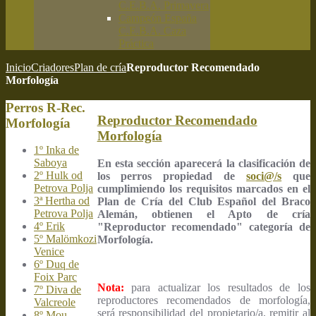
C.E.B.A. Primavera
Campeón España
C.E.B.A. Caza
Práctica
Inicio
Criadores
Plan de cría
Reproductor Recomendado
Morfología
Perros R-Rec.
Reproductor Recomendado
Morfología
Morfología
1º Inka de
Saboya
En esta sección aparecerá la clasificación de
2º Hulk od
los perros propiedad de
soci@/s
que
Petrova Polja
cumplimiendo los requisitos marcados en el
3ª Hertha od
Plan de Cría del Club Español del Braco
Petrova Polja
Alemán, obtienen el Apto de cría
4º Erik
"Reproductor recomendado" categoría de
5º Malömkozi
Morfología.
Venice
6º Duq de
Foix Parc
Nota:
para actualizar los resultados de los
7º Diva de
reproductores recomendados de morfología,
Valcreole
será responsibilidad del propietario/a, remitir al
8º Mou