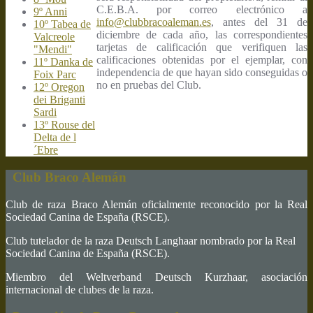
C.E.B.A. por correo electrónico a
9º Anni
info@clubbracoaleman.es
, antes del 31 de
10º Tabea de
diciembre de cada año, las correspondientes
Valcreole
tarjetas de calificación que verifiquen las
"Mendi"
calificaciones obtenidas por el ejemplar, con
11º Danka de
independencia de que hayan sido conseguidas o
Foix Parc
no en pruebas del Club.
12º Oregon
dei Briganti
Sardi
13º Rouse del
Delta de l
´Ebre
Club Braco Alemán
Club de raza Braco Alemán oficialmente reconocido por la Real
Sociedad Canina de España (RSCE).
Club tutelador de la raza Deutsch Langhaar nombrado por la Real
Sociedad Canina de España (RSCE).
Miembro del Weltverband Deutsch Kurzhaar, asociación
internacional de clubes de la raza.