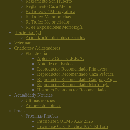
Reglamento San Huberto
Reglamento Caza Menor
R. Trofeo Cº Monográfrica
R. Trofeo Mejor pruebas
R. Trofeo Mejor criador
R. de Exposiciones Morfología
¡Hazte Soci@!
Actualización de datos de socios
Veterinaria
Criadores
y Adiestradores
Plan de cría
Aptos de Cría - C.E.B.A.
Apto de cría básico
Reproductor Recomendado Primavera
Reproductor Recomendado Caza Práctica
Reproductor Recomendado Campo y Agua
Reproductor Recomendado Morfología
Histórico Reproductor Recomendado
Actualidad
y Noticias
Últimas noticias
Archivo de noticias
Pruebas
Proximas Pruebas
Inscribirse SOLMS AZP 2026
Inscribirse Caza Práctica-PAN El Toro