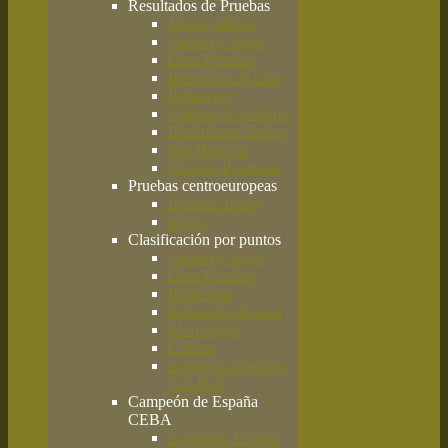
Resultados de Pruebas
Monográficas
Campo y Agua
Caza Práctica
Búsqueda de caza
Primavera
Clásica de codorniz
Disciplinas básicas
San Huberto
Jóvenes Promesas
Pruebas centroeuropeas
Deutsch Derby
Solms
Clasificación por puntos
Campo y Agua
Caza Práctica
Primavera
Búsqueda de caza
Morfología
Clásica
Campeón absoluto
C.E.B.A.
Campeón de España
CEBA
Campeón España