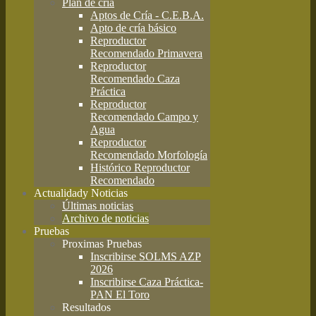
Plan de cría
Aptos de Cría - C.E.B.A.
Apto de cría básico
Reproductor
Recomendado Primavera
Reproductor
Recomendado Caza
Práctica
Reproductor
Recomendado Campo y
Agua
Reproductor
Recomendado Morfología
Histórico Reproductor
Recomendado
Actualidad
y Noticias
Últimas noticias
Archivo de noticias
Pruebas
Proximas Pruebas
Inscribirse SOLMS AZP
2026
Inscribirse Caza Práctica-
PAN El Toro
Resultados