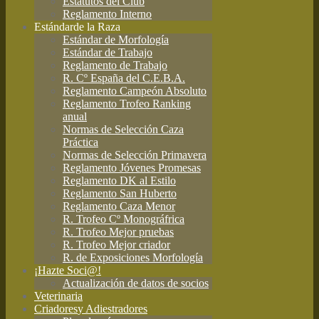
Estatutos del Club
Reglamento Interno
Estándar
de la Raza
Estándar de Morfología
Estándar de Trabajo
Reglamento de Trabajo
R. Cº España del C.E.B.A.
Reglamento Campeón Absoluto
Reglamento Trofeo Ranking
anual
Normas de Selección Caza
Práctica
Normas de Selección Primavera
Reglamento Jóvenes Promesas
Reglamento DK al Estilo
Reglamento San Huberto
Reglamento Caza Menor
R. Trofeo Cº Monográfrica
R. Trofeo Mejor pruebas
R. Trofeo Mejor criador
R. de Exposiciones Morfología
¡Hazte Soci@!
Actualización de datos de socios
Veterinaria
Criadores
y Adiestradores