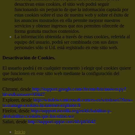
desactivan estas cookies, el sitio web podrá seguir
funcionando sin perjuicio de que la información captada por
estas cookies sobre el uso de nuestra web y sobre el éxito de
los anuncios mostrados en ella permite mejorar nuestros
servicios y obtener ingresos que nos permiten ofrecerle de
forma gratuita muchos contenidos.
La información obtenida a través de estas cookies, referida al
equipo del usuario, podrá ser combinada con sus datos
personales sólo si Ud. está registrado en este sitio web.
Desactivación de Cookies.
El usuario podrá ( en cualquier momento ) elegir qué cookies quiere
que funcionen en este sitio web mediante la configuración del
navegador.
Chrome, desde
http://support.google.com/chrome/bin/answer.py?
hl=es&answer=95647
Explorer, desde
http://windows.microsoft.com/es-es/windows7/how-
to-manage-cookies-in-internet-explorer-9
Firefox, desde
http://support.mozilla.org/es/kb/habilitar-y-
deshabilitar-cookies-que-los-sitios-we
Safari, desde
http://support.apple.com/kb/ph5042
Inicio