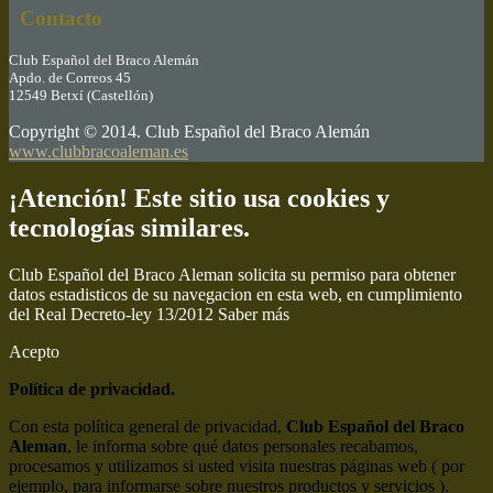
Contacto
Club Español del Braco Alemán
Apdo. de Correos 45
12549 Betxí (Castellón)
Copyright © 2014. Club Español del Braco Alemán
www.clubbracoaleman.es
¡Atención! Este sitio usa cookies y
tecnologías similares.
Club Español del Braco Aleman solicita su permiso para obtener
datos estadisticos de su navegacion en esta web, en cumplimiento
del Real Decreto-ley 13/2012
Saber más
Acepto
Política de privacidad.
Con esta política general de privacidad,
Club Español del Braco
Aleman
, le informa sobre qué datos personales recabamos,
procesamos y utilizamos si usted visita nuestras páginas web ( por
ejemplo, para informarse sobre nuestros productos y servicios ).