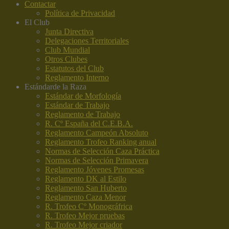
Contactar
Política de Privacidad
El Club
Junta Directiva
Delegaciones Territoriales
Club Mundial
Otros Clubes
Estatutos del Club
Reglamento Interno
Estándar
de la Raza
Estándar de Morfología
Estándar de Trabajo
Reglamento de Trabajo
R. Cº España del C.E.B.A.
Reglamento Campeón Absoluto
Reglamento Trofeo Ranking anual
Normas de Selección Caza Práctica
Normas de Selección Primavera
Reglamento Jóvenes Promesas
Reglamento DK al Estilo
Reglamento San Huberto
Reglamento Caza Menor
R. Trofeo Cº Monográfrica
R. Trofeo Mejor pruebas
R. Trofeo Mejor criador