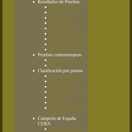
Resultados de Pruebas
Monográficas
Campo y Agua
Caza Práctica
Búsqueda de caza
Primavera
Clásica de codorniz
Disciplinas básicas
San Huberto
Jóvenes Promesas
Pruebas centroeuropeas
Deutsch Derby
Solms
Clasificación por puntos
Campo y Agua
Caza Práctica
Primavera
Búsqueda de caza
Morfología
Clásica
Campeón absoluto
C.E.B.A.
Campeón de España
CEBA
Campeón España