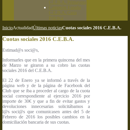
C.E.B.A. Primavera
Campeón España
C.E.B.A. Caza
Práctica
Inicio
Actualidad
Últimas noticias
Cuotas sociales 2016 C.E.B.A.
Cuotas sociales 2016 C.E.B.A.
Estimad@s soci@s,
Informarles que en la primera quincena del mes
de Marzo se giraron a su cobro las cuotas
sociales 2016 del C.E.B.A.
El 22 de Enero ya se informó a través de la
página web y de la página de Facebook del
Club que se iba a proceder al cargo de la cuota
social correspondiente al ejercicio 2016 por
importe de 30€ y que a fin de evitar gastos y
devoluciones innecesarias solicitábamos a
l@s soci@s que comunicasen antes del 5 de
Febrero de 2016 los posibles cambios en la
domiciliación bancaria de sus cuotas.