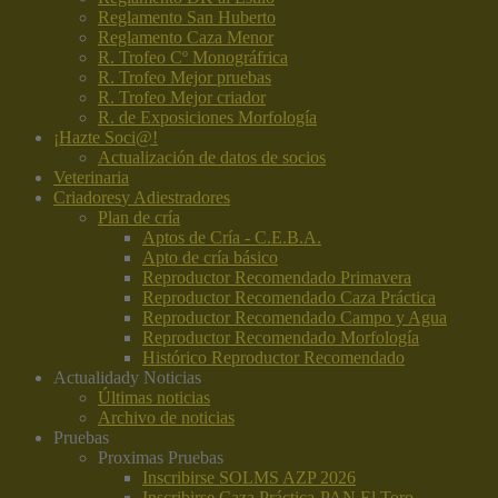
Reglamento San Huberto
Reglamento Caza Menor
R. Trofeo Cº Monográfrica
R. Trofeo Mejor pruebas
R. Trofeo Mejor criador
R. de Exposiciones Morfología
¡Hazte Soci@!
Actualización de datos de socios
Veterinaria
Criadores
y Adiestradores
Plan de cría
Aptos de Cría - C.E.B.A.
Apto de cría básico
Reproductor Recomendado Primavera
Reproductor Recomendado Caza Práctica
Reproductor Recomendado Campo y Agua
Reproductor Recomendado Morfología
Histórico Reproductor Recomendado
Actualidad
y Noticias
Últimas noticias
Archivo de noticias
Pruebas
Proximas Pruebas
Inscribirse SOLMS AZP 2026
Inscribirse Caza Práctica-PAN El Toro