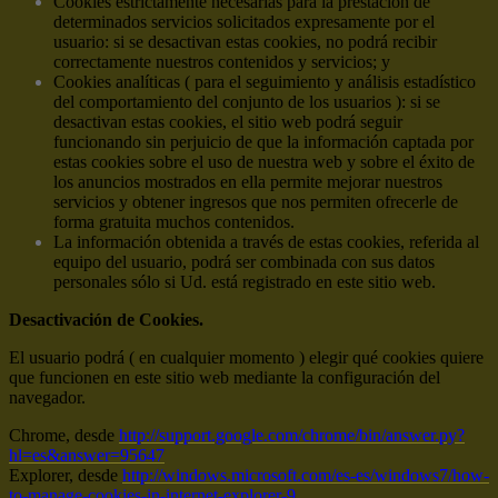
Cookies estrictamente necesarias para la prestación de
determinados servicios solicitados expresamente por el
usuario: si se desactivan estas cookies, no podrá recibir
correctamente nuestros contenidos y servicios; y
Cookies analíticas ( para el seguimiento y análisis estadístico
del comportamiento del conjunto de los usuarios ): si se
desactivan estas cookies, el sitio web podrá seguir
funcionando sin perjuicio de que la información captada por
estas cookies sobre el uso de nuestra web y sobre el éxito de
los anuncios mostrados en ella permite mejorar nuestros
servicios y obtener ingresos que nos permiten ofrecerle de
forma gratuita muchos contenidos.
La información obtenida a través de estas cookies, referida al
equipo del usuario, podrá ser combinada con sus datos
personales sólo si Ud. está registrado en este sitio web.
Desactivación de Cookies.
El usuario podrá ( en cualquier momento ) elegir qué cookies quiere
que funcionen en este sitio web mediante la configuración del
navegador.
Chrome, desde
http://support.google.com/chrome/bin/answer.py?
hl=es&answer=95647
Explorer, desde
http://windows.microsoft.com/es-es/windows7/how-
to-manage-cookies-in-internet-explorer-9