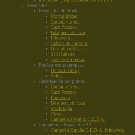
Resultados
Resultados de Pruebas
Monográficas
Campo y Agua
Caza Práctica
Búsqueda de caza
Primavera
Clásica de codorniz
Disciplinas básicas
San Huberto
Jóvenes Promesas
Pruebas centroeuropeas
Deutsch Derby
Solms
Clasificación por puntos
Campo y Agua
Caza Práctica
Primavera
Búsqueda de caza
Morfología
Clásica
Campeón absoluto C.E.B.A.
Campeón de España CEBA
Campeón España C.E.B.A. Primavera