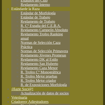
Estatutos del Club
Reglamento Interno
Estándar
de la Raza
Estándar de Morfología
Estándar de Trabajo
Reglamento de Trabajo
R. Cº España del C.E.B.A.
Reglamento Campeón Absoluto
Reglamento Trofeo Ranking
anual
Normas de Selección Caza
Práctica
Normas de Selección Primavera
Reglamento Jóvenes Promesas
Reglamento DK al Estilo
Reglamento San Huberto
Reglamento Caza Menor
R. Trofeo Cº Monográfrica
R. Trofeo Mejor pruebas
R. Trofeo Mejor criador
R. de Exposiciones Morfología
¡Hazte Soci@!
Actualización de datos de socios
Veterinaria
Criadores
y Adiestradores