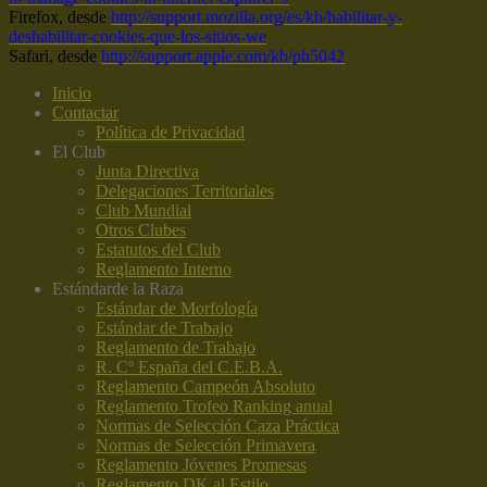
Firefox, desde
http://support.mozilla.org/es/kb/habilitar-y-
deshabilitar-cookies-que-los-sitios-we
Safari, desde
http://support.apple.com/kb/ph5042
Inicio
Contactar
Política de Privacidad
El Club
Junta Directiva
Delegaciones Territoriales
Club Mundial
Otros Clubes
Estatutos del Club
Reglamento Interno
Estándar
de la Raza
Estándar de Morfología
Estándar de Trabajo
Reglamento de Trabajo
R. Cº España del C.E.B.A.
Reglamento Campeón Absoluto
Reglamento Trofeo Ranking anual
Normas de Selección Caza Práctica
Normas de Selección Primavera
Reglamento Jóvenes Promesas
Reglamento DK al Estilo