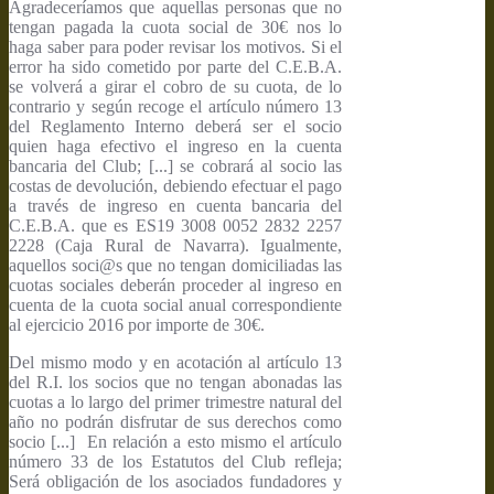
Agradeceríamos que aquellas personas que no
tengan pagada la cuota social de 30€ nos lo
haga saber para poder revisar los motivos. Si el
error ha sido cometido por parte del C.E.B.A.
se volverá a girar el cobro de su cuota, de lo
contrario y según recoge el artículo número 13
del Reglamento Interno deberá ser el socio
quien haga efectivo el ingreso en la cuenta
bancaria del Club; [...] se cobrará al socio las
costas de devolución, debiendo efectuar el pago
a través de ingreso en cuenta bancaria del
C.E.B.A. que es ES19 3008 0052 2832 2257
2228 (Caja Rural de Navarra). Igualmente,
aquellos soci@s que no tengan domiciliadas las
cuotas sociales deberán proceder al ingreso en
cuenta de la cuota social anual correspondiente
al ejercicio 2016 por importe de 30€.
Del mismo modo y en acotación al artículo 13
del R.I. los socios que no tengan abonadas las
cuotas a lo largo del primer trimestre natural del
año no podrán disfrutar de sus derechos como
socio [...] En relación a esto mismo el artículo
número 33 de los Estatutos del Club refleja;
Será obligación de los asociados fundadores y