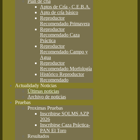
Plan de cría
Aptos de Cría - C.E.B.A.
Apto de cría básico
Reproductor
Recomendado Primavera
Reproductor
Recomendado Caza
Práctica
Reproductor
Recomendado Campo y
Agua
Reproductor
Recomendado Morfología
Histórico Reproductor
Recomendado
Actualidad
y Noticias
Últimas noticias
Archivo de noticias
Pruebas
Proximas Pruebas
Inscribirse SOLMS AZP
2026
Inscribirse Caza Práctica-
PAN El Toro
Resultados