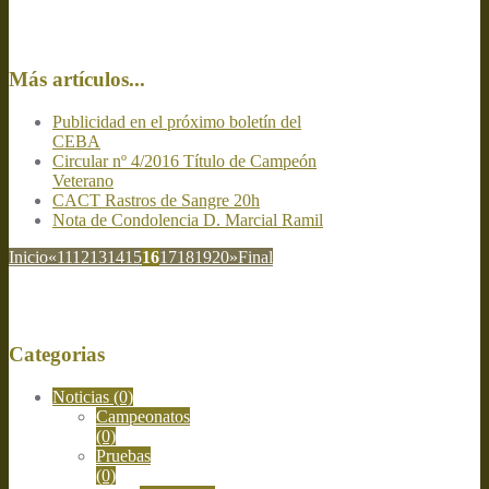
Más artículos...
Publicidad en el próximo boletín del
CEBA
Circular nº 4/2016 Título de Campeón
Veterano
CACT Rastros de Sangre 20h
Nota de Condolencia D. Marcial Ramil
Inicio
«
11
12
13
14
15
16
17
18
19
20
»
Final
Categorias
Noticias
(0)
Campeonatos
(0)
Pruebas
(0)