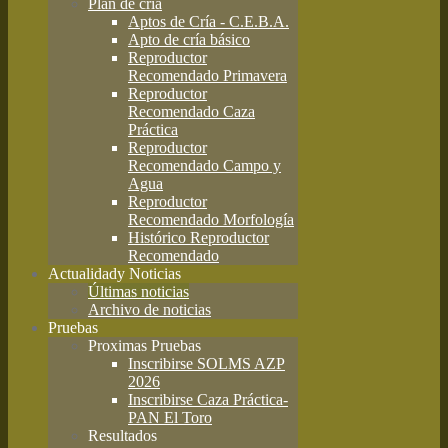
Plan de cría
Aptos de Cría - C.E.B.A.
Apto de cría básico
Reproductor
Recomendado Primavera
Reproductor
Recomendado Caza
Práctica
Reproductor
Recomendado Campo y
Agua
Reproductor
Recomendado Morfología
Histórico Reproductor
Recomendado
Actualidad
y Noticias
Últimas noticias
Archivo de noticias
Pruebas
Proximas Pruebas
Inscribirse SOLMS AZP
2026
Inscribirse Caza Práctica-
PAN El Toro
Resultados