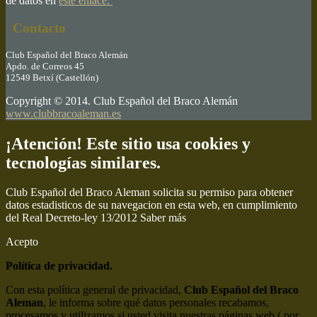
de datos en
este enlace.
Contacto
Club Español del Braco Alemán
Apdo. de Correos 45
12549 Betxí (Castellón)
Copyright © 2014. Club Español del Braco Alemán
www.clubbracoaleman.es
¡Atención! Este sitio usa cookies y
tecnologías similares.
Club Español del Braco Aleman solicita su permiso para obtener
datos estadisticos de su navegacion en esta web, en cumplimiento
del Real Decreto-ley 13/2012
Saber más
Acepto
Política de privacidad.
Con esta política general de privacidad,
Club Español del Braco
Aleman
, le informa sobre qué datos personales recabamos,
procesamos y utilizamos si usted visita nuestras páginas web ( por