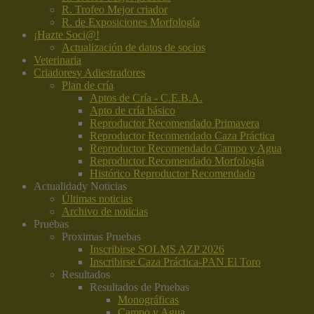
R. Trofeo Mejor criador
R. de Exposiciones Morfología
¡Hazte Soci@!
Actualización de datos de socios
Veterinaria
Criadores
y Adiestradores
Plan de cría
Aptos de Cría - C.E.B.A.
Apto de cría básico
Reproductor Recomendado Primavera
Reproductor Recomendado Caza Práctica
Reproductor Recomendado Campo y Agua
Reproductor Recomendado Morfología
Histórico Reproductor Recomendado
Actualidad
y Noticias
Últimas noticias
Archivo de noticias
Pruebas
Proximas Pruebas
Inscribirse SOLMS AZP 2026
Inscribirse Caza Práctica-PAN El Toro
Resultados
Resultados de Pruebas
Monográficas
Campo y Agua