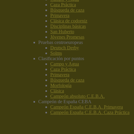
Caza Práctica
Búsqueda de caza
Primavera
Clásica de codorniz
Disciplinas básicas
San Huberto
Jóvenes Promesas
Pruebas centroeuropeas
Deutsch Derby
Solms
Clasificación por puntos
Campo y Agua
Caza Práctica
Primavera
Búsqueda de caza
Morfología
Clásica
Campeón absoluto C.E.B.A.
Campeón de España CEBA
Campeón España C.E.B.A. Primavera
Campeón España C.E.B.A. Caza Práctica