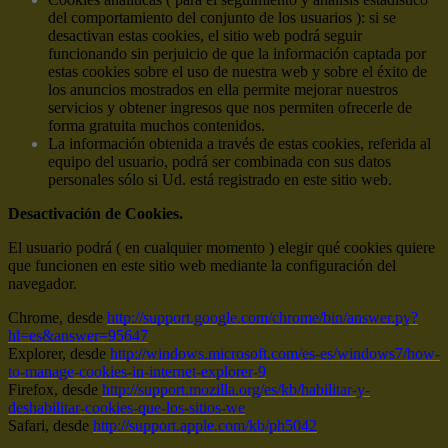
del comportamiento del conjunto de los usuarios ): si se
desactivan estas cookies, el sitio web podrá seguir
funcionando sin perjuicio de que la información captada por
estas cookies sobre el uso de nuestra web y sobre el éxito de
los anuncios mostrados en ella permite mejorar nuestros
servicios y obtener ingresos que nos permiten ofrecerle de
forma gratuita muchos contenidos.
La información obtenida a través de estas cookies, referida al
equipo del usuario, podrá ser combinada con sus datos
personales sólo si Ud. está registrado en este sitio web.
Desactivación de Cookies.
El usuario podrá ( en cualquier momento ) elegir qué cookies quiere
que funcionen en este sitio web mediante la configuración del
navegador.
Chrome, desde
http://support.google.com/chrome/bin/answer.py?
hl=es&answer=95647
Explorer, desde
http://windows.microsoft.com/es-es/windows7/how-
to-manage-cookies-in-internet-explorer-9
Firefox, desde
http://support.mozilla.org/es/kb/habilitar-y-
deshabilitar-cookies-que-los-sitios-we
Safari, desde
http://support.apple.com/kb/ph5042