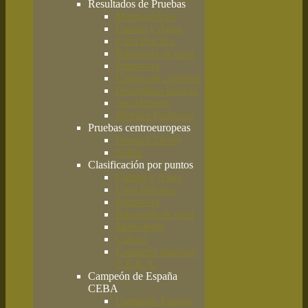
Resultados de Pruebas
Monográficas
Campo y Agua
Caza Práctica
Búsqueda de caza
Primavera
Clásica de codorniz
Disciplinas básicas
San Huberto
Jóvenes Promesas
Pruebas centroeuropeas
Deutsch Derby
Solms
Clasificación por puntos
Campo y Agua
Caza Práctica
Primavera
Búsqueda de caza
Morfología
Clásica
Campeón absoluto
C.E.B.A.
Campeón de España
CEBA
Campeón España