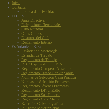
Inicio
Contactar
Política de Privacidad
El Club
Junta Directiva
Delegaciones Territoriales
Club Mundial
Otros Clubes
Estatutos del Club
Reglamento Interno
Estándar
de la Raza
Estándar de Morfología
Estándar de Trabajo
Reglamento de Trabajo
R. Cº España del C.E.B.A.
Reglamento Campeón Absoluto
Reglamento Trofeo Ranking anual
Normas de Selección Caza Práctica
Normas de Selección Primavera
Reglamento Jóvenes Promesas
Reglamento DK al Estilo
Reglamento San Huberto
Reglamento Caza Menor
R. Trofeo Cº Monográfrica
R. Trofeo Mejor pruebas