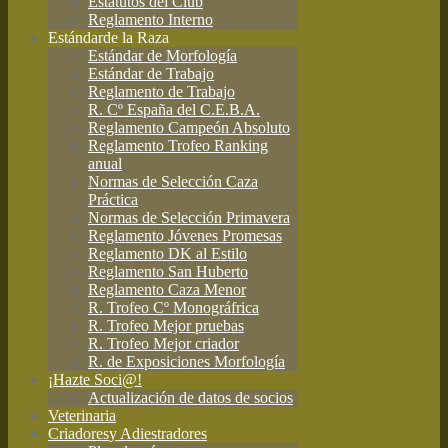
Estatutos del Club
Reglamento Interno
Estándar
de la Raza
Estándar de Morfología
Estándar de Trabajo
Reglamento de Trabajo
R. Cº España del C.E.B.A.
Reglamento Campeón Absoluto
Reglamento Trofeo Ranking
anual
Normas de Selección Caza
Práctica
Normas de Selección Primavera
Reglamento Jóvenes Promesas
Reglamento DK al Estilo
Reglamento San Huberto
Reglamento Caza Menor
R. Trofeo Cº Monográfrica
R. Trofeo Mejor pruebas
R. Trofeo Mejor criador
R. de Exposiciones Morfología
¡Hazte Soci@!
Actualización de datos de socios
Veterinaria
Criadores
y Adiestradores