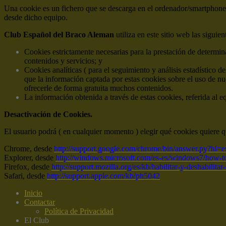
Una cookie es un fichero que se descarga en el ordenador/smartphone/
desde dicho equipo.
Club Español del Braco Aleman
utiliza en este sitio web las siguie
Cookies estrictamente necesarias para la prestación de determina
contenidos y servicios; y
Cookies analíticas ( para el seguimiento y análisis estadístico d
que la información captada por estas cookies sobre el uso de nu
ofrecerle de forma gratuita muchos contenidos.
La información obtenida a través de estas cookies, referida al e
Desactivación de Cookies.
El usuario podrá ( en cualquier momento ) elegir qué cookies quiere q
Chrome, desde
http://support.google.com/chrome/bin/answer.py?hl
Explorer, desde
http://windows.microsoft.com/es-es/windows7/how-to
Firefox, desde
http://support.mozilla.org/es/kb/habilitar-y-deshabilita
Safari, desde
http://support.apple.com/kb/ph5042
Inicio
Contactar
Política de Privacidad
El Club