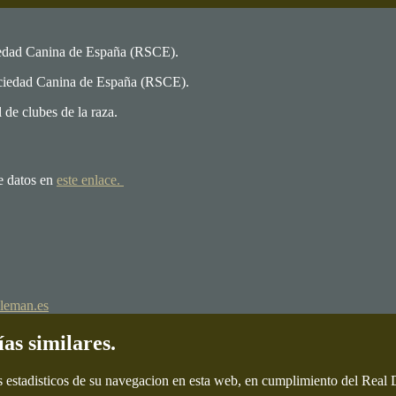
iedad Canina de España (RSCE).
ociedad Canina de España (RSCE).
de clubes de la raza.
e datos en
este enlace.
leman.es
ías similares.
s estadisticos de su navegacion en esta web, en cumplimiento del Real