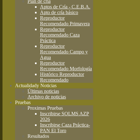
Plan de cría
Aptos de Cría - C.E.B.A.
Apto de cría básico
Reproductor
Recomendado Primavera
Reproductor
Recomendado Caza
Práctica
Reproductor
Recomendado Campo y
Agua
Reproductor
Recomendado Morfología
Histórico Reproductor
Recomendado
Actualidad
y Noticias
Últimas noticias
Archivo de noticias
Pruebas
Proximas Pruebas
Inscribirse SOLMS AZP
2026
Inscribirse Caza Práctica-
PAN El Toro
Resultados