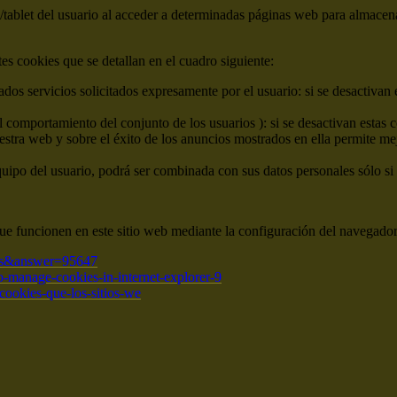
tablet del usuario al acceder a determinadas páginas web para almacen
ntes cookies que se detallan en el cuadro siguiente:
dos servicios solicitados expresamente por el usuario: si se desactivan 
el comportamiento del conjunto de los usuarios ): si se desactivan estas 
estra web y sobre el éxito de los anuncios mostrados en ella permite me
quipo del usuario, podrá ser combinada con sus datos personales sólo si 
ue funcionen en este sitio web mediante la configuración del navegador
=es&answer=95647
-manage-cookies-in-internet-explorer-9
r-cookies-que-los-sitios-we