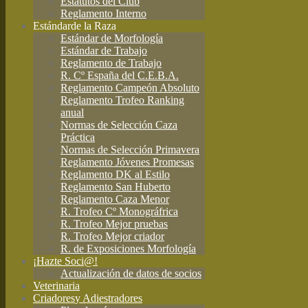
Estatutos del Club
Reglamento Interno
Estándar
de la Raza
Estándar de Morfología
Estándar de Trabajo
Reglamento de Trabajo
R. Cº España del C.E.B.A.
Reglamento Campeón Absoluto
Reglamento Trofeo Ranking
anual
Normas de Selección Caza
Práctica
Normas de Selección Primavera
Reglamento Jóvenes Promesas
Reglamento DK al Estilo
Reglamento San Huberto
Reglamento Caza Menor
R. Trofeo Cº Monográfrica
R. Trofeo Mejor pruebas
R. Trofeo Mejor criador
R. de Exposiciones Morfología
¡Hazte Soci@!
Actualización de datos de socios
Veterinaria
Criadores
y Adiestradores