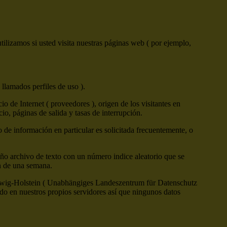
ilizamos si usted visita nuestras páginas web ( por ejemplo,
 llamados perfiles de uso ).
 de Internet ( proveedores ), origen de los visitantes en
cio, páginas de salida y tasas de interrupción.
o de información en particular es solicitada frecuentemente, o
ño archivo de texto con un número indice aleatorio que se
ón de una semana.
leswig-Holstein ( Unabhängiges Landeszentrum für Datenschutz
o en nuestros propios servidores así que ningunos datos