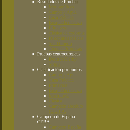
Resultados de Pruebas
Monográficas
Campo y Agua
Caza Práctica
Búsqueda de caza
Primavera
Clásica de codorniz
Disciplinas básicas
San Huberto
Jóvenes Promesas
Pruebas centroeuropeas
Deutsch Derby
Solms
Clasificación por puntos
Campo y Agua
Caza Práctica
Primavera
Búsqueda de caza
Morfología
Clásica
Campeón absoluto
C.E.B.A.
Campeón de España
CEBA
Campeón España