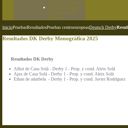
C.E.B.A. Primavera
Campeón España
C.E.B.A. Caza
Práctica
Inicio
Pruebas
Resultados
Pruebas centroeuropeas
Deutsch Derby
Resul
Resultados DK Derby Monográfica 2025
Resultados DK Derby
Alliot de Casa Solà - Derby 1 - Prop. y cond. Aleix Solà
Ajax de Casa Solà - Derby 1 - Prop. y cond. Aleix Solà
Ethan de aitarbela - Derby 1 - Prop. y cond. Javier Rodríguez