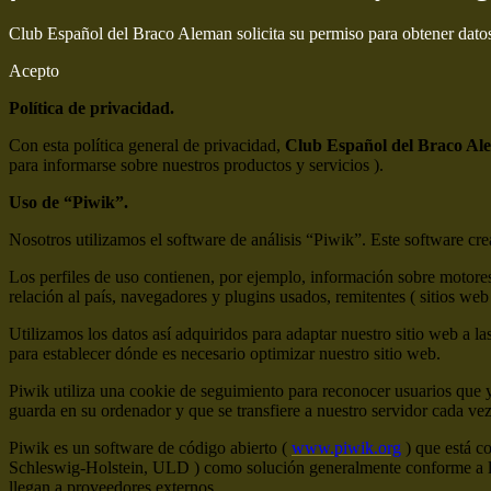
Club Español del Braco Aleman solicita su permiso para obtener dato
Acepto
Política de privacidad.
Con esta política general de privacidad,
Club Español del Braco Al
para informarse sobre nuestros productos y servicios ).
Uso de “Piwik”.
Nosotros utilizamos el software de análisis “Piwik”. Este software crea 
Los perfiles de uso contienen, por ejemplo, información sobre motores
relación al país, navegadores y plugins usados, remitentes ( sitios web 
Utilizamos los datos así adquiridos para adaptar nuestro sitio web a la
para establecer dónde es necesario optimizar nuestro sitio web.
Piwik utiliza una cookie de seguimiento para reconocer usuarios que 
guarda en su ordenador y que se transfiere a nuestro servidor cada ve
Piwik es un software de código abierto (
www.piwik.org
) que está c
Schleswig-Holstein, ULD ) como solución generalmente conforme a la 
llegan a proveedores externos.