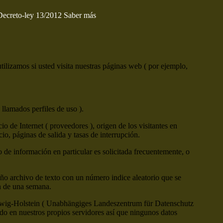
 Decreto-ley 13/2012
Saber más
ilizamos si usted visita nuestras páginas web ( por ejemplo,
 llamados perfiles de uso ).
 de Internet ( proveedores ), origen de los visitantes en
cio, páginas de salida y tasas de interrupción.
o de información en particular es solicitada frecuentemente, o
ño archivo de texto con un número indice aleatorio que se
ón de una semana.
leswig-Holstein ( Unabhängiges Landeszentrum für Datenschutz
o en nuestros propios servidores así que ningunos datos