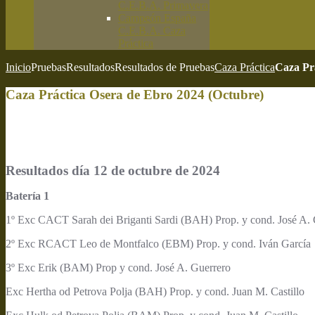
C.E.B.A. Primavera
Campeón España
C.E.B.A. Caza
Práctica
Inicio
Pruebas
Resultados
Resultados de Pruebas
Caza Práctica
Caza Pr
Caza Práctica Osera de Ebro 2024 (Octubre)
Resultados día 12 de octubre de 2024
Batería 1
1º Exc CACT Sarah dei Briganti Sardi (BAH) Prop. y cond. José A.
2º Exc RCACT Leo de Montfalco (EBM) Prop. y cond. Iván García
3º Exc Erik (BAM) Prop y cond. José A. Guerrero
Exc Hertha od Petrova Polja (BAH) Prop. y cond. Juan M. Castillo