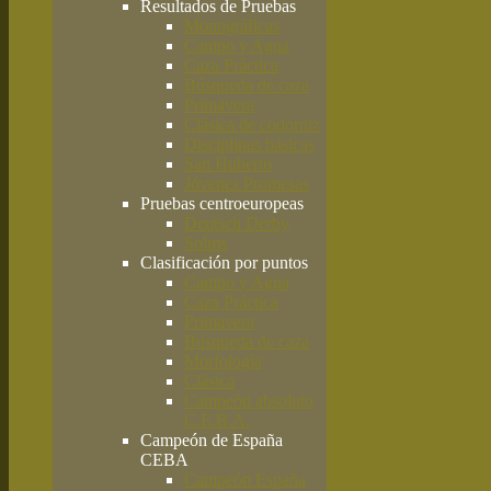
Resultados de Pruebas
Monográficas
Campo y Agua
Caza Práctica
Búsqueda de caza
Primavera
Clásica de codorniz
Disciplinas básicas
San Huberto
Jóvenes Promesas
Pruebas centroeuropeas
Deutsch Derby
Solms
Clasificación por puntos
Campo y Agua
Caza Práctica
Primavera
Búsqueda de caza
Morfología
Clásica
Campeón absoluto
C.E.B.A.
Campeón de España
CEBA
Campeón España