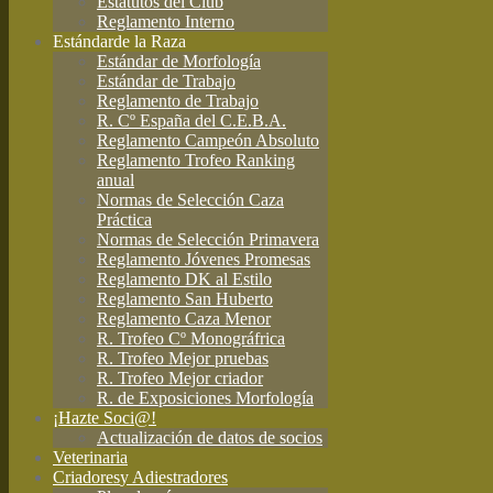
Estatutos del Club
Reglamento Interno
Estándar
de la Raza
Estándar de Morfología
Estándar de Trabajo
Reglamento de Trabajo
R. Cº España del C.E.B.A.
Reglamento Campeón Absoluto
Reglamento Trofeo Ranking
anual
Normas de Selección Caza
Práctica
Normas de Selección Primavera
Reglamento Jóvenes Promesas
Reglamento DK al Estilo
Reglamento San Huberto
Reglamento Caza Menor
R. Trofeo Cº Monográfrica
R. Trofeo Mejor pruebas
R. Trofeo Mejor criador
R. de Exposiciones Morfología
¡Hazte Soci@!
Actualización de datos de socios
Veterinaria
Criadores
y Adiestradores