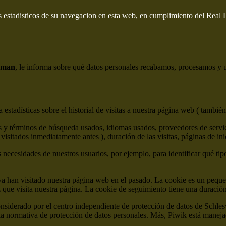
s estadisticos de su navegacion en esta web, en cumplimiento del Real
eman
, le informa sobre qué datos personales recabamos, procesamos y ut
estadísticas sobre el historial de visitas a nuestra página web ( también
 y términos de búsqueda usados, idiomas usados, proveedores de servicio
visitados inmediatamente antes ), duración de las visitas, páginas de ini
s necesidades de nuestros usuarios, por ejemplo, para identificar qué tip
ya han visitado nuestra página web en el pasado. La cookie es un peque
z que visita nuestra página. La cookie de seguimiento tiene una duraci
onsiderado por el centro independiente de protección de datos de Sch
normativa de protección de datos personales. Más, Piwik está manejad