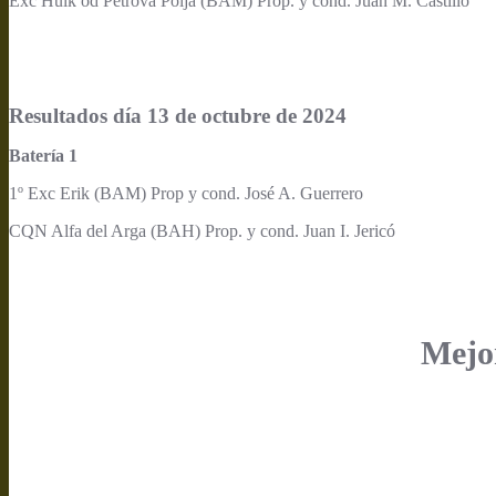
Exc Hulk od Petrova Polja (BAM) Prop. y cond. Juan M. Castillo
Resultados día 13 de octubre de 2024
Batería 1
1º Exc Erik (BAM) Prop y cond. José A. Guerrero
CQN Alfa del Arga (BAH) Prop. y cond. Juan I. Jericó
Mejo