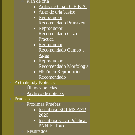
Plan de cría
Aptos de Cría - C.E.B.A.
Apto de cría básico
Reproductor
Recomendado Primavera
Reproductor
Recomendado Caza
Práctica
Reproductor
Recomendado Campo y
Agua
Reproductor
Recomendado Morfología
Histórico Reproductor
Recomendado
Actualidad
y Noticias
Últimas noticias
Archivo de noticias
Pruebas
Proximas Pruebas
Inscribirse SOLMS AZP
2026
Inscribirse Caza Práctica-
PAN El Toro
Resultados