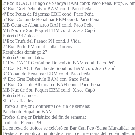
2°Exc RCACT Bingo de Saboya BAM cond: Paco Peña, Prop. Alom
3° Exc Gret Debenivín BAM cond. Paco Peña
4°Exc Petita de Rigomás EBH cond. Paco Peña
5° Exc Conan de Benalmar EBM cond. Paco Peña
MB Celta de Albamarco BAH cond. Paco Peña
MB Nac de Son Poquet EBM cond. Xisca Capó
Batería Británicos:
1°Exc Trufa del Faenor PH cond. J.Vidal
2° Exc Pedri PM cond. Juliá Torrens
Resultados domingo 27
Batería Continentales:
1° Exc CACT Gerónimo Debenivín BAM cond. Paco Peña
2° Exc RCACT Pancho de Sopalmo BAM con. Joan Capó
3° Conan de Benalmar EBM cond. Paco Peña
4° Exc Gret Debenivín BAM con. Paco Peña
5° Exc. Celta de Albamarco BAH cond. Paco Peña
MB Nac de Son Poquet EBM cond. Xisca Capó
Batería Británicos:
Sin Clasificados
Trofeo al mejor Continental del fin de semana:
Pancho de Sopalmo BAM
Trofeo al mejor Británico del fin de semana:
Trufa del Faenor PH
La entrega de trofeos se celebró en Bar Can Pep (Santa Margalida) tra
Destacar el emotivo minuto de silencio en memoria del recién fallecim