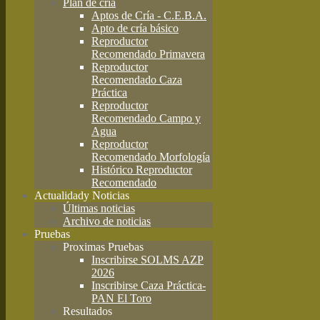
Plan de cría
Aptos de Cría - C.E.B.A.
Apto de cría básico
Reproductor
Recomendado Primavera
Reproductor
Recomendado Caza
Práctica
Reproductor
Recomendado Campo y
Agua
Reproductor
Recomendado Morfología
Histórico Reproductor
Recomendado
Actualidad
y Noticias
Últimas noticias
Archivo de noticias
Pruebas
Proximas Pruebas
Inscribirse SOLMS AZP
2026
Inscribirse Caza Práctica-
PAN El Toro
Resultados