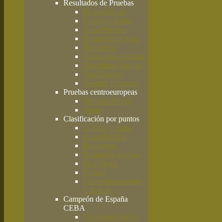
Resultados de Pruebas
Monográficas
Campo y Agua
Caza Práctica
Búsqueda de caza
Primavera
Clásica de codorniz
Disciplinas básicas
San Huberto
Jóvenes Promesas
Pruebas centroeuropeas
Deutsch Derby
Solms
Clasificación por puntos
Campo y Agua
Caza Práctica
Primavera
Búsqueda de caza
Morfología
Clásica
Campeón absoluto
C.E.B.A.
Campeón de España
CEBA
Campeón España