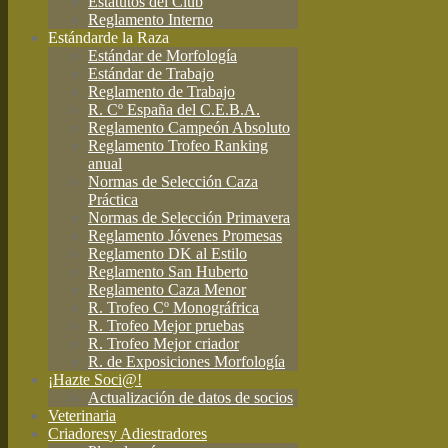
Estatutos del Club
Reglamento Interno
Estándar
de la Raza
Estándar de Morfología
Estándar de Trabajo
Reglamento de Trabajo
R. Cº España del C.E.B.A.
Reglamento Campeón Absoluto
Reglamento Trofeo Ranking
anual
Normas de Selección Caza
Práctica
Normas de Selección Primavera
Reglamento Jóvenes Promesas
Reglamento DK al Estilo
Reglamento San Huberto
Reglamento Caza Menor
R. Trofeo Cº Monográfrica
R. Trofeo Mejor pruebas
R. Trofeo Mejor criador
R. de Exposiciones Morfología
¡Hazte Soci@!
Actualización de datos de socios
Veterinaria
Criadores
y Adiestradores