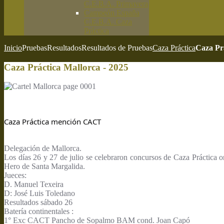
C.E.B.A. Primavera
Campeón España
C.E.B.A. Caza
Práctica
Inicio
Pruebas
Resultados
Resultados de Pruebas
Caza Práctica
Caza Prá
Caza Práctica Mallorca - 2025
Caza Práctica mención CACT
Delegación de Mallorca.
Los días 26 y 27 de julio se celebraron concursos de Caza Práctica 
Hero de Santa Margalida.
Jueces:
D. Manuel Texeira
D: José Luis Toledano
Resultados sábado 26
Batería continentales :
1° Exc CACT Pancho de Sopalmo BAM cond. Joan Capó