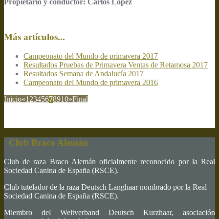
Propietario y conductor: Carlos López
Más artículos...
Campeonato del Mundo de primavera 2017
Resultados Pruebas de Primavera Ventas de Retamosa 2017
Resultados Semana de Andalucía 2017
Campeonato del Mundo de primavera 2016
Inicio
«
1
2
3
4
5
6
7
8
9
10
»
Final
Club Braco Alemán
Club de raza Braco Alemán oficialmente reconocido por la Real
Sociedad Canina de España (RSCE).
Club tutelador de la raza Deutsch Langhaar nombrado por la Real
Sociedad Canina de España (RSCE).
Miembro del Weltverband Deutsch Kurzhaar, asociación