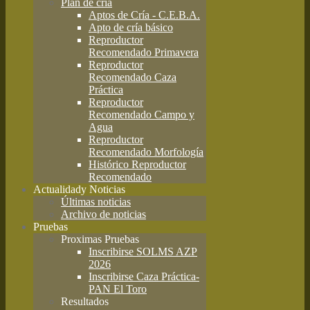
Plan de cría
Aptos de Cría - C.E.B.A.
Apto de cría básico
Reproductor
Recomendado Primavera
Reproductor
Recomendado Caza
Práctica
Reproductor
Recomendado Campo y
Agua
Reproductor
Recomendado Morfología
Histórico Reproductor
Recomendado
Actualidad
y Noticias
Últimas noticias
Archivo de noticias
Pruebas
Proximas Pruebas
Inscribirse SOLMS AZP
2026
Inscribirse Caza Práctica-
PAN El Toro
Resultados