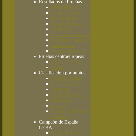
Resultados de Pruebas
Monográficas
Campo y Agua
Caza Práctica
Búsqueda de caza
Primavera
Clásica de codorniz
Disciplinas básicas
San Huberto
Jóvenes Promesas
Pruebas centroeuropeas
Deutsch Derby
Solms
Clasificación por puntos
Campo y Agua
Caza Práctica
Primavera
Búsqueda de caza
Morfología
Clásica
Campeón absoluto
C.E.B.A.
Campeón de España
CEBA
Campeón España