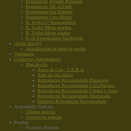
Reglamento Jóvenes Promesas
Reglamento DK al Estilo
Reglamento San Huberto
Reglamento Caza Menor
R. Trofeo Cº Monográfrica
R. Trofeo Mejor pruebas
R. Trofeo Mejor criador
R. de Exposiciones Morfología
¡Hazte Soci@!
Actualización de datos de socios
Veterinaria
Criadores
y Adiestradores
Plan de cría
Aptos de Cría - C.E.B.A.
Apto de cría básico
Reproductor Recomendado Primavera
Reproductor Recomendado Caza Práctica
Reproductor Recomendado Campo y Agua
Reproductor Recomendado Morfología
Histórico Reproductor Recomendado
Actualidad
y Noticias
Últimas noticias
Archivo de noticias
Pruebas
Proximas Pruebas