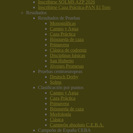
Inscribirse SOLMS AZP 2026
Inscribirse Caza Práctica-PAN El Toro
Resultados
Resultados de Pruebas
Monográficas
Campo y Agua
Caza Práctica
Búsqueda de caza
Primavera
Clásica de codorniz
Disciplinas básicas
San Huberto
Jóvenes Promesas
Pruebas centroeuropeas
Deutsch Derby
Solms
Clasificación por puntos
Campo y Agua
Caza Práctica
Primavera
Búsqueda de caza
Morfología
Clásica
Campeón absoluto C.E.B.A.
Campeón de España CEBA