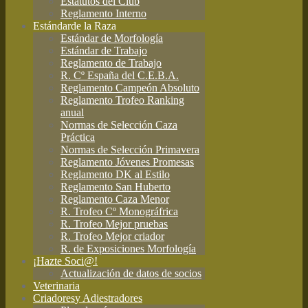
Estatutos del Club
Reglamento Interno
Estándar
de la Raza
Estándar de Morfología
Estándar de Trabajo
Reglamento de Trabajo
R. Cº España del C.E.B.A.
Reglamento Campeón Absoluto
Reglamento Trofeo Ranking
anual
Normas de Selección Caza
Práctica
Normas de Selección Primavera
Reglamento Jóvenes Promesas
Reglamento DK al Estilo
Reglamento San Huberto
Reglamento Caza Menor
R. Trofeo Cº Monográfrica
R. Trofeo Mejor pruebas
R. Trofeo Mejor criador
R. de Exposiciones Morfología
¡Hazte Soci@!
Actualización de datos de socios
Veterinaria
Criadores
y Adiestradores