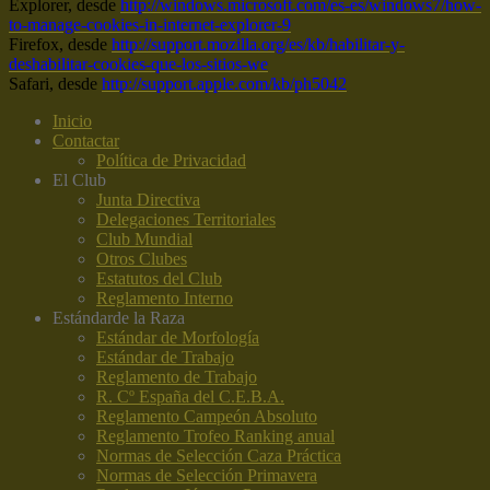
Explorer, desde
http://windows.microsoft.com/es-es/windows7/how-
to-manage-cookies-in-internet-explorer-9
Firefox, desde
http://support.mozilla.org/es/kb/habilitar-y-
deshabilitar-cookies-que-los-sitios-we
Safari, desde
http://support.apple.com/kb/ph5042
Inicio
Contactar
Política de Privacidad
El Club
Junta Directiva
Delegaciones Territoriales
Club Mundial
Otros Clubes
Estatutos del Club
Reglamento Interno
Estándar
de la Raza
Estándar de Morfología
Estándar de Trabajo
Reglamento de Trabajo
R. Cº España del C.E.B.A.
Reglamento Campeón Absoluto
Reglamento Trofeo Ranking anual
Normas de Selección Caza Práctica
Normas de Selección Primavera