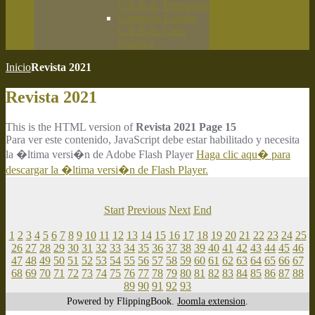
C.E.B.A. Primavera
Campeón España
C.E.B.A. Caza
Práctica
Inicio
Revista 2021
Revista 2021
This is the HTML version of
Revista 2021 Page 15
Para ver este contenido, JavaScript debe estar habilitado y necesita
la �ltima versi�n de Adobe Flash Player
Haga clic aqu� para
descargar la �ltima versi�n de Flash Player.
Start
Previous
Next
End
1
2
3
4
5
6
7
8
9
10
11
12
13
14
15
16
17
18
19
20
21
22
23
24
25
26
27
28
29
30
31
32
33
34
35
36
37
38
39
40
41
42
43
44
45
46
47
48
49
50
51
52
53
54
55
56
57
58
59
60
61
62
63
64
65
66
67
68
69
70
71
72
73
74
75
76
77
78
79
80
81
82
83
84
85
86
87
88
89
90
91
92
93
Powered by FlippingBook.
Joomla extension
.