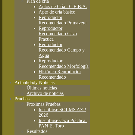
Plan de cría
Aptos de Cría - C.E.B.A.
Apto de cría básico
Reproductor
Recomendado Primavera
Reproductor
Recomendado Caza
Práctica
Reproductor
Recomendado Campo y
Agua
Reproductor
Recomendado Morfología
Histórico Reproductor
Recomendado
Actualidad
y Noticias
Últimas noticias
Archivo de noticias
Pruebas
Proximas Pruebas
Inscribirse SOLMS AZP
2026
Inscribirse Caza Práctica-
PAN El Toro
Resultados