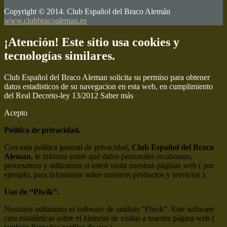
Copyright © 2014. Club Español del Braco Alemán
www.clubbracoaleman.es
¡Atención! Este sitio usa cookies y
tecnologías similares.
Club Español del Braco Aleman solicita su permiso para obtener
datos estadisticos de su navegacion en esta web, en cumplimiento
del Real Decreto-ley 13/2012
Saber más
Acepto
Política de privacidad.
Con esta política general de privacidad,
Club Español del Braco
Aleman
, le informa sobre qué datos personales recabamos,
procesamos y utilizamos si usted visita nuestras páginas web ( por
ejemplo, para informarse sobre nuestros productos y servicios ).
Uso de “Piwik”.
Nosotros utilizamos el software de análisis “Piwik”. Este software
crea estadísticas sobre el historial de visitas a nuestra página web (