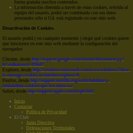
forma gratuita muchos contenidos.
La información obtenida a través de estas cookies, referida al
equipo del usuario, podrá ser combinada con sus datos
personales sólo si Ud. está registrado en este sitio web.
Desactivación de Cookies.
El usuario podrá ( en cualquier momento ) elegir qué cookies quiere
que funcionen en este sitio web mediante la configuración del
navegador.
Chrome, desde
http://support.google.com/chrome/bin/answer.py?
hl=es&answer=95647
Explorer, desde
http://windows.microsoft.com/es-es/windows7/how-
to-manage-cookies-in-internet-explorer-9
Firefox, desde
http://support.mozilla.org/es/kb/habilitar-y-
deshabilitar-cookies-que-los-sitios-we
Safari, desde
http://support.apple.com/kb/ph5042
Inicio
Contactar
Política de Privacidad
El Club
Junta Directiva
Delegaciones Territoriales