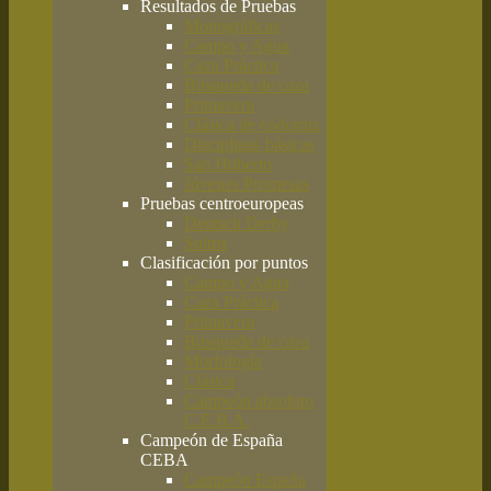
Resultados de Pruebas
Monográficas
Campo y Agua
Caza Práctica
Búsqueda de caza
Primavera
Clásica de codorniz
Disciplinas básicas
San Huberto
Jóvenes Promesas
Pruebas centroeuropeas
Deutsch Derby
Solms
Clasificación por puntos
Campo y Agua
Caza Práctica
Primavera
Búsqueda de caza
Morfología
Clásica
Campeón absoluto
C.E.B.A.
Campeón de España
CEBA
Campeón España