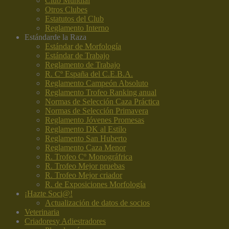
Club Mundial
Otros Clubes
Estatutos del Club
Reglamento Interno
Estándar
de la Raza
Estándar de Morfología
Estándar de Trabajo
Reglamento de Trabajo
R. Cº España del C.E.B.A.
Reglamento Campeón Absoluto
Reglamento Trofeo Ranking anual
Normas de Selección Caza Práctica
Normas de Selección Primavera
Reglamento Jóvenes Promesas
Reglamento DK al Estilo
Reglamento San Huberto
Reglamento Caza Menor
R. Trofeo Cº Monográfrica
R. Trofeo Mejor pruebas
R. Trofeo Mejor criador
R. de Exposiciones Morfología
¡Hazte Soci@!
Actualización de datos de socios
Veterinaria
Criadores
y Adiestradores