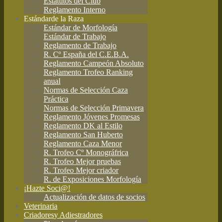
Estatutos del Club
Reglamento Interno
Estándar
de la Raza
Estándar de Morfología
Estándar de Trabajo
Reglamento de Trabajo
R. Cº España del C.E.B.A.
Reglamento Campeón Absoluto
Reglamento Trofeo Ranking
anual
Normas de Selección Caza
Práctica
Normas de Selección Primavera
Reglamento Jóvenes Promesas
Reglamento DK al Estilo
Reglamento San Huberto
Reglamento Caza Menor
R. Trofeo Cº Monográfrica
R. Trofeo Mejor pruebas
R. Trofeo Mejor criador
R. de Exposiciones Morfología
¡Hazte Soci@!
Actualización de datos de socios
Veterinaria
Criadores
y Adiestradores