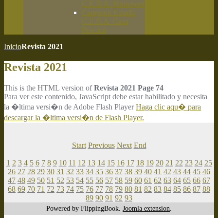
C.E.B.A. Primavera
Campeón España
C.E.B.A. Caza
Práctica
Inicio
Revista 2021
Revista 2021
This is the HTML version of
Revista 2021 Page 74
Para ver este contenido, JavaScript debe estar habilitado y necesita
la �ltima versi�n de Adobe Flash Player
Haga clic aqu� para
descargar la �ltima versi�n de Flash Player.
Start
Previous
Next
End
1
2
3
4
5
6
7
8
9
10
11
12
13
14
15
16
17
18
19
20
21
22
23
24
25
26
27
28
29
30
31
32
33
34
35
36
37
38
39
40
41
42
43
44
45
46
47
48
49
50
51
52
53
54
55
56
57
58
59
60
61
62
63
64
65
66
67
68
69
70
71
72
73
74
75
76
77
78
79
80
81
82
83
84
85
86
87
88
89
90
91
92
93
Powered by FlippingBook.
Joomla extension
.