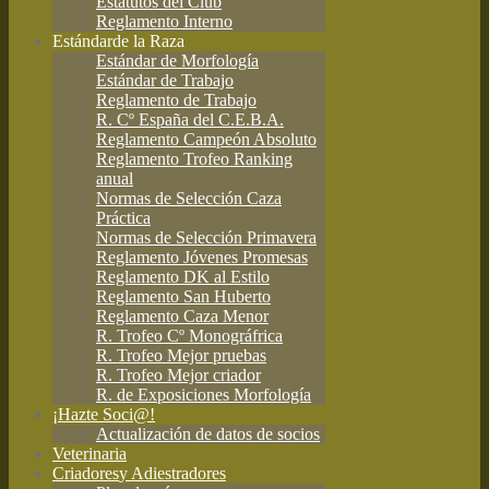
Estatutos del Club
Reglamento Interno
Estándar
de la Raza
Estándar de Morfología
Estándar de Trabajo
Reglamento de Trabajo
R. Cº España del C.E.B.A.
Reglamento Campeón Absoluto
Reglamento Trofeo Ranking
anual
Normas de Selección Caza
Práctica
Normas de Selección Primavera
Reglamento Jóvenes Promesas
Reglamento DK al Estilo
Reglamento San Huberto
Reglamento Caza Menor
R. Trofeo Cº Monográfrica
R. Trofeo Mejor pruebas
R. Trofeo Mejor criador
R. de Exposiciones Morfología
¡Hazte Soci@!
Actualización de datos de socios
Veterinaria
Criadores
y Adiestradores