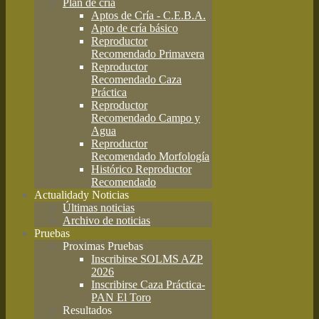
Plan de cría
Aptos de Cría - C.E.B.A.
Apto de cría básico
Reproductor
Recomendado Primavera
Reproductor
Recomendado Caza
Práctica
Reproductor
Recomendado Campo y
Agua
Reproductor
Recomendado Morfología
Histórico Reproductor
Recomendado
Actualidad
y Noticias
Últimas noticias
Archivo de noticias
Pruebas
Proximas Pruebas
Inscribirse SOLMS AZP
2026
Inscribirse Caza Práctica-
PAN El Toro
Resultados