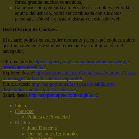
forma gratuita muchos contenidos.
La información obtenida a través de estas cookies, referida al
equipo del usuario, podrá ser combinada con sus datos
personales sólo si Ud. está registrado en este sitio web.
Desactivación de Cookies.
El usuario podrá ( en cualquier momento ) elegir qué cookies quiere
que funcionen en este sitio web mediante la configuración del
navegador.
Chrome, desde
http://support.google.com/chrome/bin/answer.py?
hl=es&answer=95647
Explorer, desde
http://windows.microsoft.com/es-es/windows7/how-
to-manage-cookies-in-internet-explorer-9
Firefox, desde
http://support.mozilla.org/es/kb/habilitar-y-
deshabilitar-cookies-que-los-sitios-we
Safari, desde
http://support.apple.com/kb/ph5042
Inicio
Contactar
Política de Privacidad
El Club
Junta Directiva
Delegaciones Territoriales