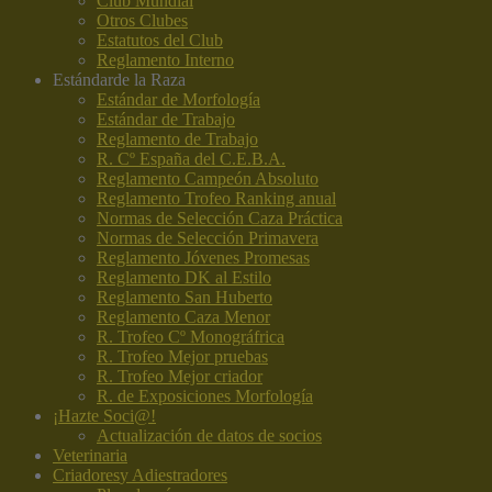
Club Mundial
Otros Clubes
Estatutos del Club
Reglamento Interno
Estándar
de la Raza
Estándar de Morfología
Estándar de Trabajo
Reglamento de Trabajo
R. Cº España del C.E.B.A.
Reglamento Campeón Absoluto
Reglamento Trofeo Ranking anual
Normas de Selección Caza Práctica
Normas de Selección Primavera
Reglamento Jóvenes Promesas
Reglamento DK al Estilo
Reglamento San Huberto
Reglamento Caza Menor
R. Trofeo Cº Monográfrica
R. Trofeo Mejor pruebas
R. Trofeo Mejor criador
R. de Exposiciones Morfología
¡Hazte Soci@!
Actualización de datos de socios
Veterinaria
Criadores
y Adiestradores