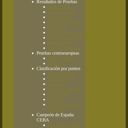
Resultados de Pruebas
Monográficas
Campo y Agua
Caza Práctica
Búsqueda de caza
Primavera
Clásica de codorniz
Disciplinas básicas
San Huberto
Jóvenes Promesas
Pruebas centroeuropeas
Deutsch Derby
Solms
Clasificación por puntos
Campo y Agua
Caza Práctica
Primavera
Búsqueda de caza
Morfología
Clásica
Campeón absoluto
C.E.B.A.
Campeón de España
CEBA
Campeón España