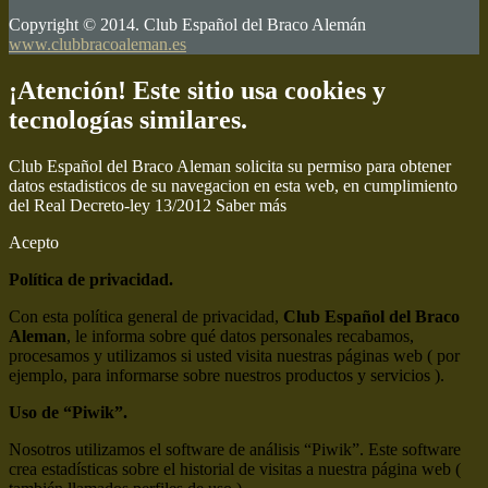
Copyright © 2014. Club Español del Braco Alemán
www.clubbracoaleman.es
¡Atención! Este sitio usa cookies y
tecnologías similares.
Club Español del Braco Aleman solicita su permiso para obtener
datos estadisticos de su navegacion en esta web, en cumplimiento
del Real Decreto-ley 13/2012
Saber más
Acepto
Política de privacidad.
Con esta política general de privacidad,
Club Español del Braco
Aleman
, le informa sobre qué datos personales recabamos,
procesamos y utilizamos si usted visita nuestras páginas web ( por
ejemplo, para informarse sobre nuestros productos y servicios ).
Uso de “Piwik”.
Nosotros utilizamos el software de análisis “Piwik”. Este software
crea estadísticas sobre el historial de visitas a nuestra página web (