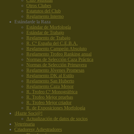
Club Mundial
Otros Clubes
Estatutos del Club
Reglamento Interno
Estándar
de la Raza
Estándar de Morfología
Estándar de Trabajo
Reglamento de Trabajo
R. Cº España del C.E.B.A.
Reglamento Campeón Absoluto
Reglamento Trofeo Ranking anual
Normas de Selección Caza Práctica
Normas de Selección Primavera
Reglamento Jóvenes Promesas
Reglamento DK al Estilo
Reglamento San Huberto
Reglamento Caza Menor
R. Trofeo Cº Monográfrica
R. Trofeo Mejor pruebas
R. Trofeo Mejor criador
R. de Exposiciones Morfología
¡Hazte Soci@!
Actualización de datos de socios
Veterinaria
Criadores
y Adiestradores