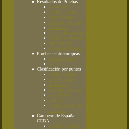
Resultados de Pruebas
Monográficas
Campo y Agua
Caza Práctica
Búsqueda de caza
Primavera
Clásica de codorniz
Disciplinas básicas
San Huberto
Jóvenes Promesas
Pruebas centroeuropeas
Deutsch Derby
Solms
Clasificación por puntos
Campo y Agua
Caza Práctica
Primavera
Búsqueda de caza
Morfología
Clásica
Campeón absoluto
C.E.B.A.
Campeón de España
CEBA
Campeón España