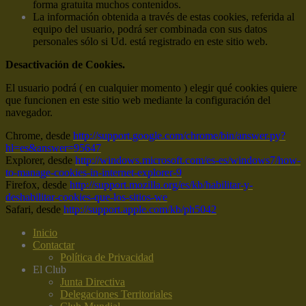
forma gratuita muchos contenidos.
La información obtenida a través de estas cookies, referida al
equipo del usuario, podrá ser combinada con sus datos
personales sólo si Ud. está registrado en este sitio web.
Desactivación de Cookies.
El usuario podrá ( en cualquier momento ) elegir qué cookies quiere
que funcionen en este sitio web mediante la configuración del
navegador.
Chrome, desde
http://support.google.com/chrome/bin/answer.py?
hl=es&answer=95647
Explorer, desde
http://windows.microsoft.com/es-es/windows7/how-
to-manage-cookies-in-internet-explorer-9
Firefox, desde
http://support.mozilla.org/es/kb/habilitar-y-
deshabilitar-cookies-que-los-sitios-we
Safari, desde
http://support.apple.com/kb/ph5042
Inicio
Contactar
Política de Privacidad
El Club
Junta Directiva
Delegaciones Territoriales