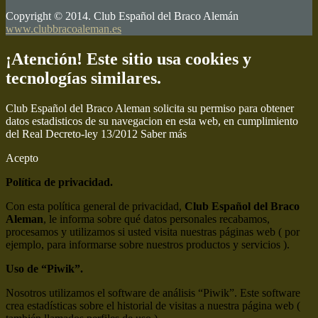
Copyright © 2014. Club Español del Braco Alemán
www.clubbracoaleman.es
¡Atención! Este sitio usa cookies y
tecnologías similares.
Club Español del Braco Aleman solicita su permiso para obtener
datos estadisticos de su navegacion en esta web, en cumplimiento
del Real Decreto-ley 13/2012
Saber más
Acepto
Política de privacidad.
Con esta política general de privacidad,
Club Español del Braco
Aleman
, le informa sobre qué datos personales recabamos,
procesamos y utilizamos si usted visita nuestras páginas web ( por
ejemplo, para informarse sobre nuestros productos y servicios ).
Uso de “Piwik”.
Nosotros utilizamos el software de análisis “Piwik”. Este software
crea estadísticas sobre el historial de visitas a nuestra página web (