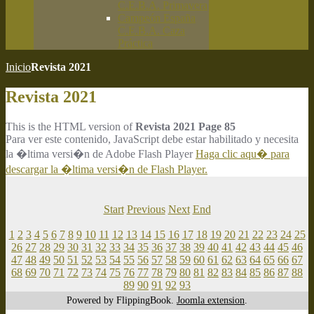
C.E.B.A. Primavera
Campeón España
C.E.B.A. Caza
Práctica
Inicio
Revista 2021
Revista 2021
This is the HTML version of
Revista 2021 Page 85
Para ver este contenido, JavaScript debe estar habilitado y necesita
la �ltima versi�n de Adobe Flash Player
Haga clic aqu� para
descargar la �ltima versi�n de Flash Player.
Start
Previous
Next
End
1
2
3
4
5
6
7
8
9
10
11
12
13
14
15
16
17
18
19
20
21
22
23
24
25
26
27
28
29
30
31
32
33
34
35
36
37
38
39
40
41
42
43
44
45
46
47
48
49
50
51
52
53
54
55
56
57
58
59
60
61
62
63
64
65
66
67
68
69
70
71
72
73
74
75
76
77
78
79
80
81
82
83
84
85
86
87
88
89
90
91
92
93
Powered by FlippingBook.
Joomla extension
.