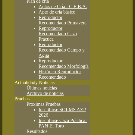
Plan de cría
Aptos de Cría - C.E.B.A.
Apto de cría básico
Reproductor
Recomendado Primavera
Reproductor
Recomendado Caza
Práctica
Reproductor
Recomendado Campo y
Agua
Reproductor
Recomendado Morfología
Histórico Reproductor
Recomendado
Actualidad
y Noticias
Últimas noticias
Archivo de noticias
Pruebas
Proximas Pruebas
Inscribirse SOLMS AZP
2026
Inscribirse Caza Práctica-
PAN El Toro
Resultados