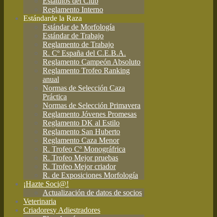
Estatutos del Club
Reglamento Interno
Estándar
de la Raza
Estándar de Morfología
Estándar de Trabajo
Reglamento de Trabajo
R. Cº España del C.E.B.A.
Reglamento Campeón Absoluto
Reglamento Trofeo Ranking
anual
Normas de Selección Caza
Práctica
Normas de Selección Primavera
Reglamento Jóvenes Promesas
Reglamento DK al Estilo
Reglamento San Huberto
Reglamento Caza Menor
R. Trofeo Cº Monográfrica
R. Trofeo Mejor pruebas
R. Trofeo Mejor criador
R. de Exposiciones Morfología
¡Hazte Soci@!
Actualización de datos de socios
Veterinaria
Criadores
y Adiestradores