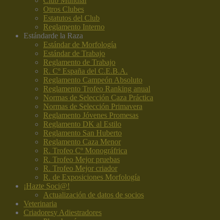
Club Mundial
Otros Clubes
Estatutos del Club
Reglamento Interno
Estándar
de la Raza
Estándar de Morfología
Estándar de Trabajo
Reglamento de Trabajo
R. Cº España del C.E.B.A.
Reglamento Campeón Absoluto
Reglamento Trofeo Ranking anual
Normas de Selección Caza Práctica
Normas de Selección Primavera
Reglamento Jóvenes Promesas
Reglamento DK al Estilo
Reglamento San Huberto
Reglamento Caza Menor
R. Trofeo Cº Monográfrica
R. Trofeo Mejor pruebas
R. Trofeo Mejor criador
R. de Exposiciones Morfología
¡Hazte Soci@!
Actualización de datos de socios
Veterinaria
Criadores
y Adiestradores