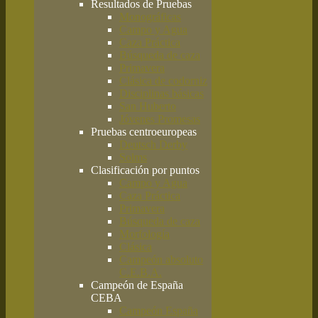
Resultados de Pruebas
Monográficas
Campo y Agua
Caza Práctica
Búsqueda de caza
Primavera
Clásica de codorniz
Disciplinas básicas
San Huberto
Jóvenes Promesas
Pruebas centroeuropeas
Deutsch Derby
Solms
Clasificación por puntos
Campo y Agua
Caza Práctica
Primavera
Búsqueda de caza
Morfología
Clásica
Campeón absoluto
C.E.B.A.
Campeón de España
CEBA
Campeón España