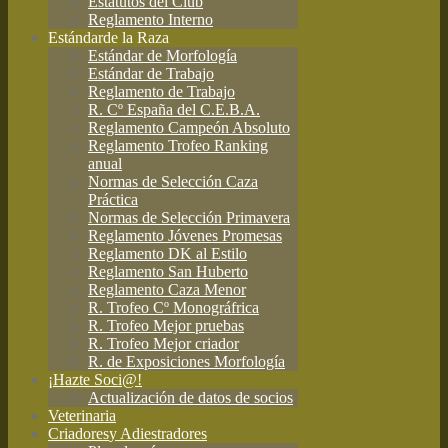
Estatutos del Club
Reglamento Interno
Estándar
de la Raza
Estándar de Morfología
Estándar de Trabajo
Reglamento de Trabajo
R. Cº España del C.E.B.A.
Reglamento Campeón Absoluto
Reglamento Trofeo Ranking
anual
Normas de Selección Caza
Práctica
Normas de Selección Primavera
Reglamento Jóvenes Promesas
Reglamento DK al Estilo
Reglamento San Huberto
Reglamento Caza Menor
R. Trofeo Cº Monográfrica
R. Trofeo Mejor pruebas
R. Trofeo Mejor criador
R. de Exposiciones Morfología
¡Hazte Soci@!
Actualización de datos de socios
Veterinaria
Criadores
y Adiestradores