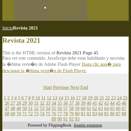
C.E.B.A. Primavera
Campeón España
C.E.B.A. Caza
Práctica
Inicio
Revista 2021
Revista 2021
This is the HTML version of
Revista 2021 Page 45
Para ver este contenido, JavaScript debe estar habilitado y necesita
la �ltima versi�n de Adobe Flash Player
Haga clic aqu� para
descargar la �ltima versi�n de Flash Player.
Start
Previous
Next
End
1
2
3
4
5
6
7
8
9
10
11
12
13
14
15
16
17
18
19
20
21
22
23
24
25
26
27
28
29
30
31
32
33
34
35
36
37
38
39
40
41
42
43
44
45
46
47
48
49
50
51
52
53
54
55
56
57
58
59
60
61
62
63
64
65
66
67
68
69
70
71
72
73
74
75
76
77
78
79
80
81
82
83
84
85
86
87
88
89
90
91
92
93
Powered by FlippingBook.
Joomla extension
.