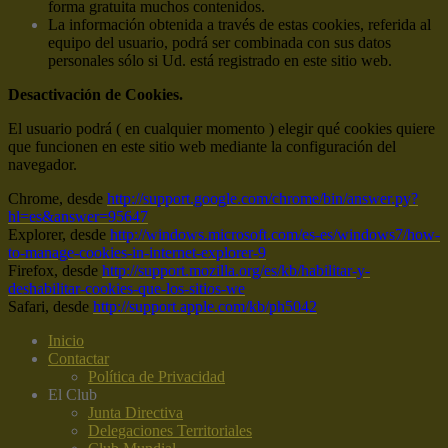
forma gratuita muchos contenidos.
La información obtenida a través de estas cookies, referida al
equipo del usuario, podrá ser combinada con sus datos
personales sólo si Ud. está registrado en este sitio web.
Desactivación de Cookies.
El usuario podrá ( en cualquier momento ) elegir qué cookies quiere
que funcionen en este sitio web mediante la configuración del
navegador.
Chrome, desde
http://support.google.com/chrome/bin/answer.py?
hl=es&answer=95647
Explorer, desde
http://windows.microsoft.com/es-es/windows7/how-
to-manage-cookies-in-internet-explorer-9
Firefox, desde
http://support.mozilla.org/es/kb/habilitar-y-
deshabilitar-cookies-que-los-sitios-we
Safari, desde
http://support.apple.com/kb/ph5042
Inicio
Contactar
Política de Privacidad
El Club
Junta Directiva
Delegaciones Territoriales