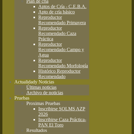
Plan de cría
Aptos de Cría - C.E.B.A.
Apto de cría básico
Reproductor
Recomendado Primavera
Reproductor
Recomendado Caza
Práctica
Reproductor
Recomendado Campo y
Agua
Reproductor
Recomendado Morfología
Histórico Reproductor
Recomendado
Actualidad
y Noticias
Últimas noticias
Archivo de noticias
Pruebas
Proximas Pruebas
Inscribirse SOLMS AZP
2026
Inscribirse Caza Práctica-
PAN El Toro
Resultados