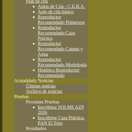
Plan de cría
Aptos de Cría - C.E.B.A.
Apto de cría básico
Reproductor
Recomendado Primavera
Reproductor
Recomendado Caza
Práctica
Reproductor
Recomendado Campo y
Agua
Reproductor
Recomendado Morfología
Histórico Reproductor
Recomendado
Actualidad
y Noticias
Últimas noticias
Archivo de noticias
Pruebas
Proximas Pruebas
Inscribirse SOLMS AZP
2026
Inscribirse Caza Práctica-
PAN El Toro
Resultados