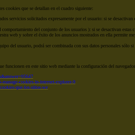
ntes cookies que se detallan en el cuadro siguiente:
dos servicios solicitados expresamente por el usuario: si se desactivan 
el comportamiento del conjunto de los usuarios ): si se desactivan estas 
estra web y sobre el éxito de los anuncios mostrados en ella permite me
quipo del usuario, podrá ser combinada con sus datos personales sólo si 
ue funcionen en este sitio web mediante la configuración del navegador
=es&answer=95647
-manage-cookies-in-internet-explorer-9
r-cookies-que-los-sitios-we