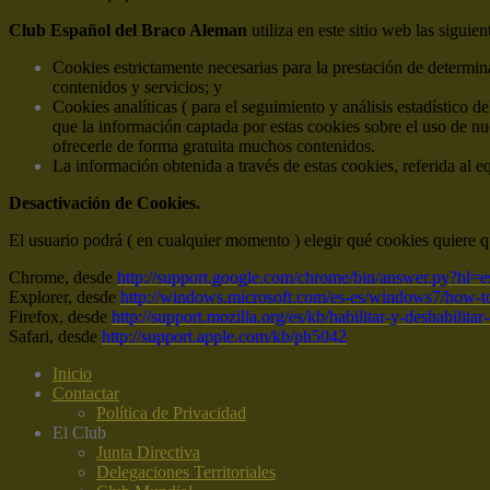
Club Español del Braco Aleman
utiliza en este sitio web las siguie
Cookies estrictamente necesarias para la prestación de determina
contenidos y servicios; y
Cookies analíticas ( para el seguimiento y análisis estadístico d
que la información captada por estas cookies sobre el uso de nu
ofrecerle de forma gratuita muchos contenidos.
La información obtenida a través de estas cookies, referida al e
Desactivación de Cookies.
El usuario podrá ( en cualquier momento ) elegir qué cookies quiere q
Chrome, desde
http://support.google.com/chrome/bin/answer.py?hl
Explorer, desde
http://windows.microsoft.com/es-es/windows7/how-to
Firefox, desde
http://support.mozilla.org/es/kb/habilitar-y-deshabilita
Safari, desde
http://support.apple.com/kb/ph5042
Inicio
Contactar
Política de Privacidad
El Club
Junta Directiva
Delegaciones Territoriales