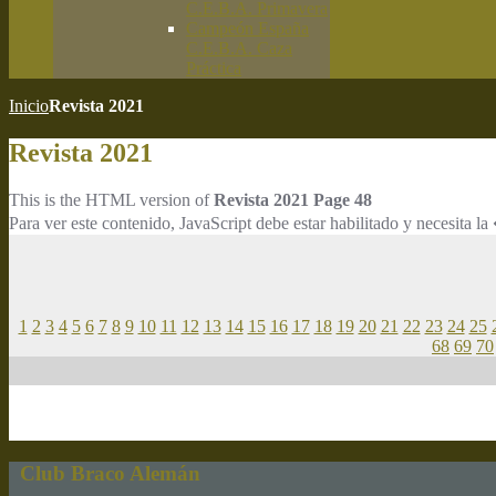
C.E.B.A. Primavera
Campeón España
C.E.B.A. Caza
Práctica
Inicio
Revista 2021
Revista 2021
This is the HTML version of
Revista 2021 Page 48
Para ver este contenido, JavaScript debe estar habilitado y necesita
1
2
3
4
5
6
7
8
9
10
11
12
13
14
15
16
17
18
19
20
21
22
23
24
25
68
69
70
Club Braco Alemán