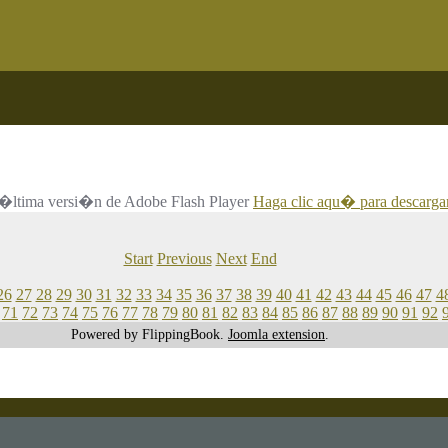
 la �ltima versi�n de Adobe Flash Player
Haga clic aqu� para descargar
Start
Previous
Next
End
26
27
28
29
30
31
32
33
34
35
36
37
38
39
40
41
42
43
44
45
46
47
4
71
72
73
74
75
76
77
78
79
80
81
82
83
84
85
86
87
88
89
90
91
92
Powered by FlippingBook.
Joomla extension
.