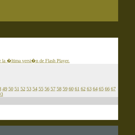
 la �ltima versi�n de Flash Player.
8
49
50
51
52
53
54
55
56
57
58
59
60
61
62
63
64
65
66
67
93