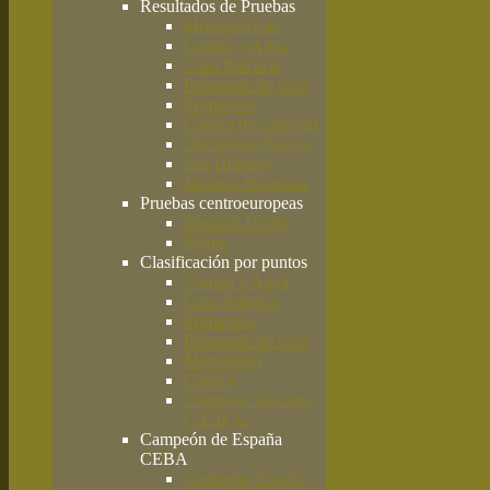
Resultados de Pruebas
Monográficas
Campo y Agua
Caza Práctica
Búsqueda de caza
Primavera
Clásica de codorniz
Disciplinas básicas
San Huberto
Jóvenes Promesas
Pruebas centroeuropeas
Deutsch Derby
Solms
Clasificación por puntos
Campo y Agua
Caza Práctica
Primavera
Búsqueda de caza
Morfología
Clásica
Campeón absoluto
C.E.B.A.
Campeón de España
CEBA
Campeón España