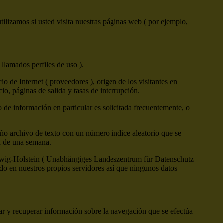
ilizamos si usted visita nuestras páginas web ( por ejemplo,
 llamados perfiles de uso ).
 de Internet ( proveedores ), origen de los visitantes en
cio, páginas de salida y tasas de interrupción.
o de información en particular es solicitada frecuentemente, o
ño archivo de texto con un número indice aleatorio que se
ón de una semana.
leswig-Holstein ( Unabhängiges Landeszentrum für Datenschutz
o en nuestros propios servidores así que ningunos datos
ar y recuperar información sobre la navegación que se efectúa