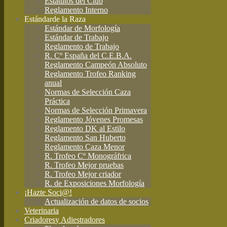
Estatutos del Club
Reglamento Interno
Estándar
de la Raza
Estándar de Morfología
Estándar de Trabajo
Reglamento de Trabajo
R. Cº España del C.E.B.A.
Reglamento Campeón Absoluto
Reglamento Trofeo Ranking
anual
Normas de Selección Caza
Práctica
Normas de Selección Primavera
Reglamento Jóvenes Promesas
Reglamento DK al Estilo
Reglamento San Huberto
Reglamento Caza Menor
R. Trofeo Cº Monográfrica
R. Trofeo Mejor pruebas
R. Trofeo Mejor criador
R. de Exposiciones Morfología
¡Hazte Soci@!
Actualización de datos de socios
Veterinaria
Criadores
y Adiestradores