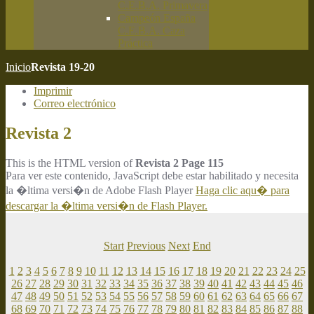
C.E.B.A. Primavera
Campeón España
C.E.B.A. Caza
Práctica
Inicio
Revista 19-20
Imprimir
Correo electrónico
Revista 2
This is the HTML version of
Revista 2 Page 115
Para ver este contenido, JavaScript debe estar habilitado y necesita
la �ltima versi�n de Adobe Flash Player
Haga clic aqu� para
descargar la �ltima versi�n de Flash Player.
Start
Previous
Next
End
1
2
3
4
5
6
7
8
9
10
11
12
13
14
15
16
17
18
19
20
21
22
23
24
25
26
27
28
29
30
31
32
33
34
35
36
37
38
39
40
41
42
43
44
45
46
47
48
49
50
51
52
53
54
55
56
57
58
59
60
61
62
63
64
65
66
67
68
69
70
71
72
73
74
75
76
77
78
79
80
81
82
83
84
85
86
87
88