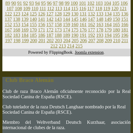
89
90
91
92
93
94
95
96
97
98
99
100
101
102
103
104
105
106
107
108
109
110
111
112
113
114
115
116
117
118
119
120
121
122
123
124
125
126
127
128
129
130
131
132
133
134
135
136
137
138
139
140
141
142
143
144
145
146
147
148
149
150
151
152
153
154
155
156
157
158
159
160
161
162
163
164
165
166
167
168
169
170
171
172
173
174
175
176
177
178
179
180
181
182
183
184
185
186
187
188
189
190
191
192
193
194
195
196
197
198
199
200
201
202
203
204
205
206
207
208
209
210
211
212
213
214
215
Powered by FlippingBook.
Joomla extension
.
Club Braco Alemán
Club de raza Braco Alemán oficialmente reconocido por la Real
Sociedad Canina de España (RSCE).
Club tutelador de la raza Deutsch Langhaar nombrado por la Real
Sociedad Canina de España (RSCE).
Miembro del Weltverband Deutsch Kurzhaar, asociación
internacional de clubes de la raza.