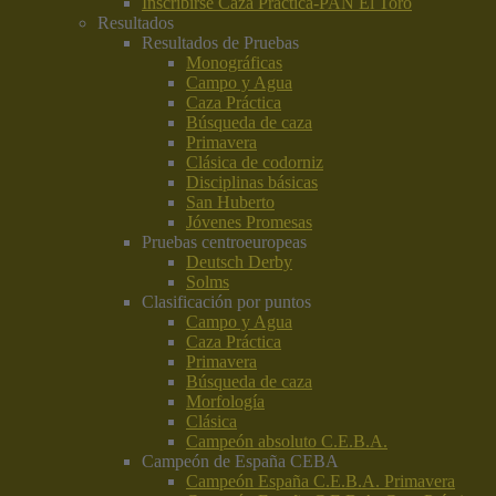
Inscribirse Caza Práctica-PAN El Toro
Resultados
Resultados de Pruebas
Monográficas
Campo y Agua
Caza Práctica
Búsqueda de caza
Primavera
Clásica de codorniz
Disciplinas básicas
San Huberto
Jóvenes Promesas
Pruebas centroeuropeas
Deutsch Derby
Solms
Clasificación por puntos
Campo y Agua
Caza Práctica
Primavera
Búsqueda de caza
Morfología
Clásica
Campeón absoluto C.E.B.A.
Campeón de España CEBA
Campeón España C.E.B.A. Primavera