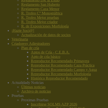
Reglamento DK al Estilo
Reglamento San Huberto
Reglamento Caza Menor
R. Trofeo Cº Monográfrica
R. Trofeo Mejor pruebas
R. Trofeo Mejor criador
R. de Exposiciones Morfología
¡Hazte Soci@!
Actualización de datos de socios
Veterinaria
Criadores
y Adiestradores
Plan de cría
Aptos de Cría - C.E.B.A.
Apto de cría básico
Reproductor Recomendado Primavera
Reproductor Recomendado Caza Práctica
Reproductor Recomendado Campo y Agua
Reproductor Recomendado Morfología
Histórico Reproductor Recomendado
Actualidad
y Noticias
Últimas noticias
Archivo de noticias
Pruebas
Proximas Pruebas
Inscribirse SOLMS AZP 2026