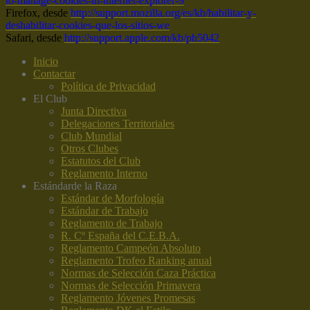
to-manage-cookies-in-internet-explorer-9
Firefox, desde
http://support.mozilla.org/es/kb/habilitar-y-
deshabilitar-cookies-que-los-sitios-we
Safari, desde
http://support.apple.com/kb/ph5042
Inicio
Contactar
Política de Privacidad
El Club
Junta Directiva
Delegaciones Territoriales
Club Mundial
Otros Clubes
Estatutos del Club
Reglamento Interno
Estándar
de la Raza
Estándar de Morfología
Estándar de Trabajo
Reglamento de Trabajo
R. Cº España del C.E.B.A.
Reglamento Campeón Absoluto
Reglamento Trofeo Ranking anual
Normas de Selección Caza Práctica
Normas de Selección Primavera
Reglamento Jóvenes Promesas