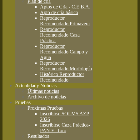
Plan de cría
Aptos de Cría - C.E.B.A.
Apto de cría básico
Reproductor
Recomendado Primavera
Reproductor
Recomendado Caza
Práctica
Reproductor
Recomendado Campo y
Agua
Reproductor
Recomendado Morfología
Histórico Reproductor
Recomendado
Actualidad
y Noticias
Últimas noticias
Archivo de noticias
Pruebas
Proximas Pruebas
Inscribirse SOLMS AZP
2026
Inscribirse Caza Práctica-
PAN El Toro
Resultados