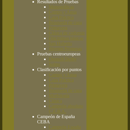
Resultados de Pruebas
Monográficas
Campo y Agua
Caza Práctica
Búsqueda de caza
Primavera
Clásica de codorniz
Disciplinas básicas
San Huberto
Jóvenes Promesas
Pruebas centroeuropeas
Deutsch Derby
Solms
Clasificación por puntos
Campo y Agua
Caza Práctica
Primavera
Búsqueda de caza
Morfología
Clásica
Campeón absoluto
C.E.B.A.
Campeón de España
CEBA
Campeón España