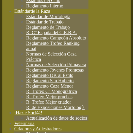
Estatutos del Club
Reglamento Interno
Estándar
de la Raza
Estándar de Morfología
Estándar de Trabajo
Reglamento de Trabajo
R. Cº España del C.E.B.A.
Reglamento Campeón Absoluto
Reglamento Trofeo Ranking
anual
Normas de Selección Caza
Práctica
Normas de Selección Primavera
Reglamento Jóvenes Promesas
Reglamento DK al Estilo
Reglamento San Huberto
Reglamento Caza Menor
R. Trofeo Cº Monográfrica
R. Trofeo Mejor pruebas
R. Trofeo Mejor criador
R. de Exposiciones Morfología
¡Hazte Soci@!
Actualización de datos de socios
Veterinaria
Criadores
y Adiestradores