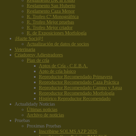
Reglamento DK al Estilo
Reglamento San Huberto
Reglamento Caza Menor
R. Trofeo Cº Monográfrica
R. Trofeo Mejor pruebas
R. Trofeo Mejor criador
R. de Exposiciones Morfología
¡Hazte Soci@!
Actualización de datos de socios
Veterinaria
Criadores
y Adiestradores
Plan de cría
Aptos de Cría - C.E.B.A.
Apto de cría básico
Reproductor Recomendado Primavera
Reproductor Recomendado Caza Práctica
Reproductor Recomendado Campo y Agua
Reproductor Recomendado Morfología
Histórico Reproductor Recomendado
Actualidad
y Noticias
Últimas noticias
Archivo de noticias
Pruebas
Proximas Pruebas
Inscribirse SOLMS AZP 2026