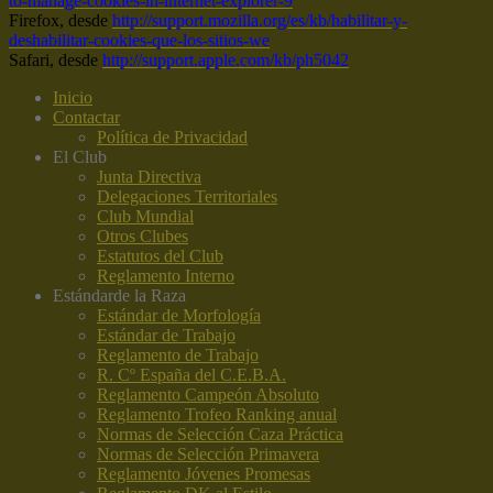
to-manage-cookies-in-internet-explorer-9
Firefox, desde
http://support.mozilla.org/es/kb/habilitar-y-
deshabilitar-cookies-que-los-sitios-we
Safari, desde
http://support.apple.com/kb/ph5042
Inicio
Contactar
Política de Privacidad
El Club
Junta Directiva
Delegaciones Territoriales
Club Mundial
Otros Clubes
Estatutos del Club
Reglamento Interno
Estándar
de la Raza
Estándar de Morfología
Estándar de Trabajo
Reglamento de Trabajo
R. Cº España del C.E.B.A.
Reglamento Campeón Absoluto
Reglamento Trofeo Ranking anual
Normas de Selección Caza Práctica
Normas de Selección Primavera
Reglamento Jóvenes Promesas