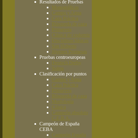
Resultados de Pruebas
Monográficas
Campo y Agua
Caza Práctica
Búsqueda de caza
Primavera
Clásica de codorniz
Disciplinas básicas
San Huberto
Jóvenes Promesas
Pruebas centroeuropeas
Deutsch Derby
Solms
Clasificación por puntos
Campo y Agua
Caza Práctica
Primavera
Búsqueda de caza
Morfología
Clásica
Campeón absoluto
C.E.B.A.
Campeón de España
CEBA
Campeón España