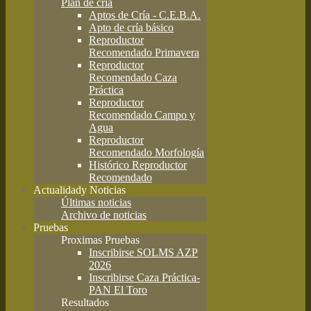
Plan de cría
Aptos de Cría - C.E.B.A.
Apto de cría básico
Reproductor
Recomendado Primavera
Reproductor
Recomendado Caza
Práctica
Reproductor
Recomendado Campo y
Agua
Reproductor
Recomendado Morfología
Histórico Reproductor
Recomendado
Actualidad
y Noticias
Últimas noticias
Archivo de noticias
Pruebas
Proximas Pruebas
Inscribirse SOLMS AZP
2026
Inscribirse Caza Práctica-
PAN El Toro
Resultados