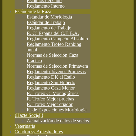
Estatutos del Club
Reglamento Interno
Estándar
de la Raza
Estándar de Morfología
Estándar de Trabajo
Reglamento de Trabajo
R. Cº España del C.E.B.A.
Reglamento Campeón Absoluto
Reglamento Trofeo Ranking
anual
Normas de Selección Caza
Práctica
Normas de Selección Primavera
Reglamento Jóvenes Promesas
Reglamento DK al Estilo
Reglamento San Huberto
Reglamento Caza Menor
R. Trofeo Cº Monográfrica
R. Trofeo Mejor pruebas
R. Trofeo Mejor criador
R. de Exposiciones Morfología
¡Hazte Soci@!
Actualización de datos de socios
Veterinaria
Criadores
y Adiestradores