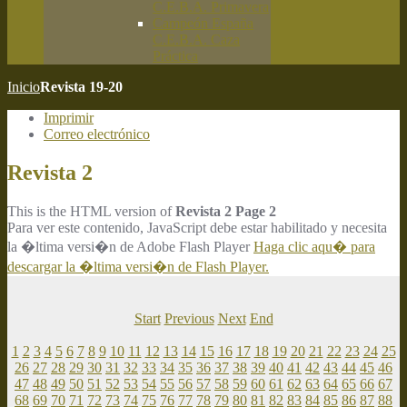
C.E.B.A. Primavera
Campeón España
C.E.B.A. Caza
Práctica
Inicio
Revista 19-20
Imprimir
Correo electrónico
Revista 2
This is the HTML version of
Revista 2 Page 2
Para ver este contenido, JavaScript debe estar habilitado y necesita
la �ltima versi�n de Adobe Flash Player
Haga clic aqu� para
descargar la �ltima versi�n de Flash Player.
Start
Previous
Next
End
1
2
3
4
5
6
7
8
9
10
11
12
13
14
15
16
17
18
19
20
21
22
23
24
25
26
27
28
29
30
31
32
33
34
35
36
37
38
39
40
41
42
43
44
45
46
47
48
49
50
51
52
53
54
55
56
57
58
59
60
61
62
63
64
65
66
67
68
69
70
71
72
73
74
75
76
77
78
79
80
81
82
83
84
85
86
87
88