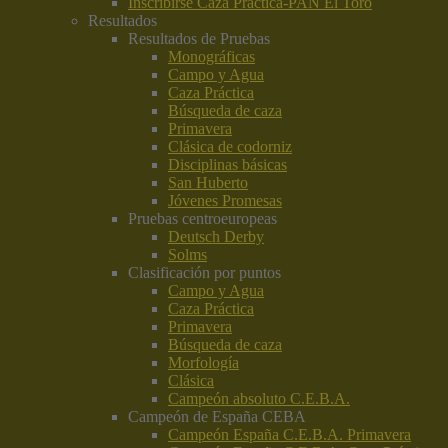
Inscribirse Caza Práctica-PAN El Toro
Resultados
Resultados de Pruebas
Monográficas
Campo y Agua
Caza Práctica
Búsqueda de caza
Primavera
Clásica de codorniz
Disciplinas básicas
San Huberto
Jóvenes Promesas
Pruebas centroeuropeas
Deutsch Derby
Solms
Clasificación por puntos
Campo y Agua
Caza Práctica
Primavera
Búsqueda de caza
Morfología
Clásica
Campeón absoluto C.E.B.A.
Campeón de España CEBA
Campeón España C.E.B.A. Primavera