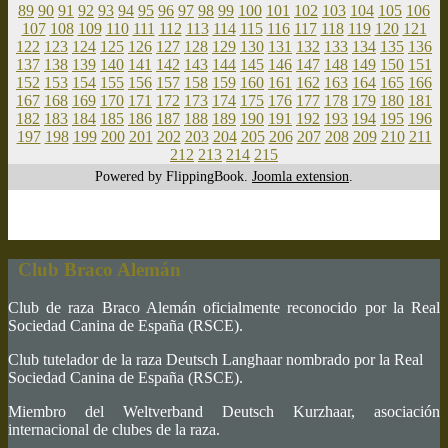
89
90
91
92
93
94
95
96
97
98
99
100
101
102
103
104
105
106
107
108
109
110
111
112
113
114
115
116
117
118
119
120
121
122
123
124
125
126
127
128
129
130
131
132
133
134
135
136
137
138
139
140
141
142
143
144
145
146
147
148
149
150
151
152
153
154
155
156
157
158
159
160
161
162
163
164
165
166
167
168
169
170
171
172
173
174
175
176
177
178
179
180
181
182
183
184
185
186
187
188
189
190
191
192
193
194
195
196
197
198
199
200
201
202
203
204
205
206
207
208
209
210
211
212
213
214
215
Powered by FlippingBook.
Joomla extension
.
Club Braco Alemán
Club de raza Braco Alemán oficialmente reconocido por la Real
Sociedad Canina de España (RSCE).
Club tutelador de la raza Deutsch Langhaar nombrado por la Real
Sociedad Canina de España (RSCE).
Miembro del Weltverband Deutsch Kurzhaar, asociación
internacional de clubes de la raza.