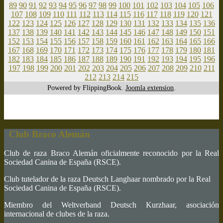
89
90
91
92
93
94
95
96
97
98
99
100
101
102
103
104
105
106
107
108
109
110
111
112
113
114
115
116
117
118
119
120
121
122
123
124
125
126
127
128
129
130
131
132
133
134
135
136
137
138
139
140
141
142
143
144
145
146
147
148
149
150
151
152
153
154
155
156
157
158
159
160
161
162
163
164
165
166
167
168
169
170
171
172
173
174
175
176
177
178
179
180
181
182
183
184
185
186
187
188
189
190
191
192
193
194
195
196
197
198
199
200
201
202
203
204
205
206
207
208
209
210
211
212
213
214
215
Powered by FlippingBook.
Joomla extension
.
Club Braco Alemán
Club de raza Braco Alemán oficialmente reconocido por la Real
Sociedad Canina de España (RSCE).
Club tutelador de la raza Deutsch Langhaar nombrado por la Real
Sociedad Canina de España (RSCE).
Miembro del Weltverband Deutsch Kurzhaar, asociación
internacional de clubes de la raza.