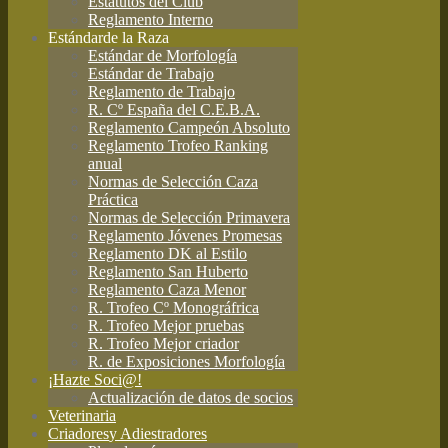
Estatutos del Club
Reglamento Interno
Estándar
de la Raza
Estándar de Morfología
Estándar de Trabajo
Reglamento de Trabajo
R. Cº España del C.E.B.A.
Reglamento Campeón Absoluto
Reglamento Trofeo Ranking
anual
Normas de Selección Caza
Práctica
Normas de Selección Primavera
Reglamento Jóvenes Promesas
Reglamento DK al Estilo
Reglamento San Huberto
Reglamento Caza Menor
R. Trofeo Cº Monográfrica
R. Trofeo Mejor pruebas
R. Trofeo Mejor criador
R. de Exposiciones Morfología
¡Hazte Soci@!
Actualización de datos de socios
Veterinaria
Criadores
y Adiestradores