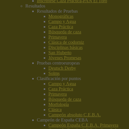
Inscribirse Caza Práctica-PAN El Toro
Resultados
Resultados de Pruebas
Monográficas
Campo y Agua
Caza Práctica
Búsqueda de caza
Primavera
Clásica de codorniz
Disciplinas básicas
San Huberto
Jóvenes Promesas
Pruebas centroeuropeas
Deutsch Derby
Solms
Clasificación por puntos
Campo y Agua
Caza Práctica
Primavera
Búsqueda de caza
Morfología
Clásica
Campeón absoluto C.E.B.A.
Campeón de España CEBA
Campeón España C.E.B.A. Primavera