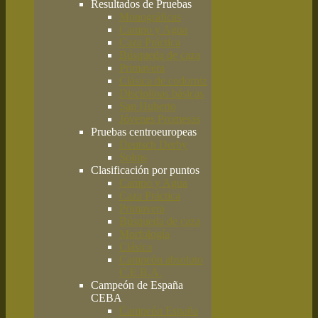
Resultados de Pruebas
Monográficas
Campo y Agua
Caza Práctica
Búsqueda de caza
Primavera
Clásica de codorniz
Disciplinas básicas
San Huberto
Jóvenes Promesas
Pruebas centroeuropeas
Deutsch Derby
Solms
Clasificación por puntos
Campo y Agua
Caza Práctica
Primavera
Búsqueda de caza
Morfología
Clásica
Campeón absoluto
C.E.B.A.
Campeón de España
CEBA
Campeón España