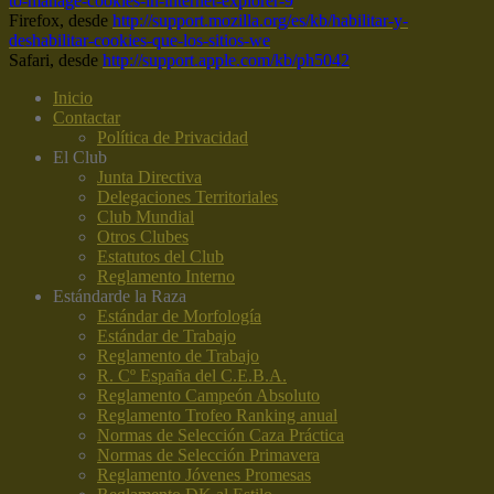
to-manage-cookies-in-internet-explorer-9
Firefox, desde
http://support.mozilla.org/es/kb/habilitar-y-
deshabilitar-cookies-que-los-sitios-we
Safari, desde
http://support.apple.com/kb/ph5042
Inicio
Contactar
Política de Privacidad
El Club
Junta Directiva
Delegaciones Territoriales
Club Mundial
Otros Clubes
Estatutos del Club
Reglamento Interno
Estándar
de la Raza
Estándar de Morfología
Estándar de Trabajo
Reglamento de Trabajo
R. Cº España del C.E.B.A.
Reglamento Campeón Absoluto
Reglamento Trofeo Ranking anual
Normas de Selección Caza Práctica
Normas de Selección Primavera
Reglamento Jóvenes Promesas