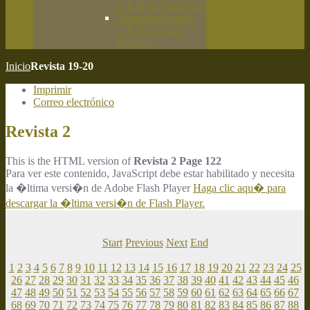
C.E.B.A. Primavera
Campeón España
C.E.B.A. Caza
Práctica
Inicio
Revista 19-20
Imprimir
Correo electrónico
Revista 2
This is the HTML version of
Revista 2 Page 122
Para ver este contenido, JavaScript debe estar habilitado y necesita
la �ltima versi�n de Adobe Flash Player
Haga clic aqu� para
descargar la �ltima versi�n de Flash Player.
Start
Previous
Next
End
1
2
3
4
5
6
7
8
9
10
11
12
13
14
15
16
17
18
19
20
21
22
23
24
25
26
27
28
29
30
31
32
33
34
35
36
37
38
39
40
41
42
43
44
45
46
47
48
49
50
51
52
53
54
55
56
57
58
59
60
61
62
63
64
65
66
67
68
69
70
71
72
73
74
75
76
77
78
79
80
81
82
83
84
85
86
87
88