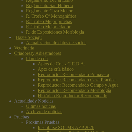
Reglamento DK al Estilo
Reglamento San Huberto
Reglamento Caza Menor
R. Trofeo Cº Monográfrica
R. Trofeo Mejor pruebas
R. Trofeo Mejor criador
R. de Exposiciones Morfología
¡Hazte Soci@!
Actualización de datos de socios
Veterinaria
Criadores
y Adiestradores
Plan de cría
Aptos de Cría - C.E.B.A.
Apto de cría básico
Reproductor Recomendado Primavera
Reproductor Recomendado Caza Práctica
Reproductor Recomendado Campo y Agua
Reproductor Recomendado Morfología
Histórico Reproductor Recomendado
Actualidad
y Noticias
Últimas noticias
Archivo de noticias
Pruebas
Proximas Pruebas
Inscribirse SOLMS AZP 2026