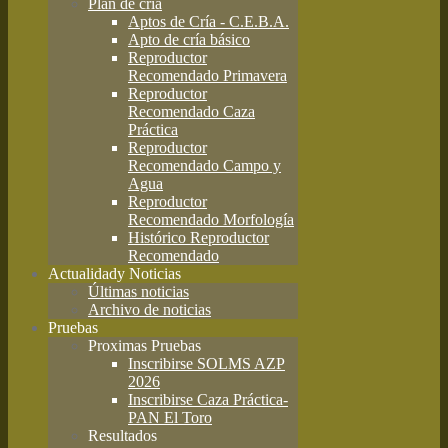
Plan de cría
Aptos de Cría - C.E.B.A.
Apto de cría básico
Reproductor
Recomendado Primavera
Reproductor
Recomendado Caza
Práctica
Reproductor
Recomendado Campo y
Agua
Reproductor
Recomendado Morfología
Histórico Reproductor
Recomendado
Actualidad
y Noticias
Últimas noticias
Archivo de noticias
Pruebas
Proximas Pruebas
Inscribirse SOLMS AZP
2026
Inscribirse Caza Práctica-
PAN El Toro
Resultados