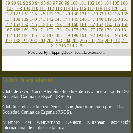
89
90
91
92
93
94
95
96
97
98
99
100
101
102
103
104
105
106
107
108
109
110
111
112
113
114
115
116
117
118
119
120
121
122
123
124
125
126
127
128
129
130
131
132
133
134
135
136
137
138
139
140
141
142
143
144
145
146
147
148
149
150
151
152
153
154
155
156
157
158
159
160
161
162
163
164
165
166
167
168
169
170
171
172
173
174
175
176
177
178
179
180
181
182
183
184
185
186
187
188
189
190
191
192
193
194
195
196
197
198
199
200
201
202
203
204
205
206
207
208
209
210
211
212
213
214
215
Powered by FlippingBook.
Joomla extension
.
Club Braco Alemán
Club de raza Braco Alemán oficialmente reconocido por la Real
Sociedad Canina de España (RSCE).
Club tutelador de la raza Deutsch Langhaar nombrado por la Real
Sociedad Canina de España (RSCE).
Miembro del Weltverband Deutsch Kurzhaar, asociación
internacional de clubes de la raza.