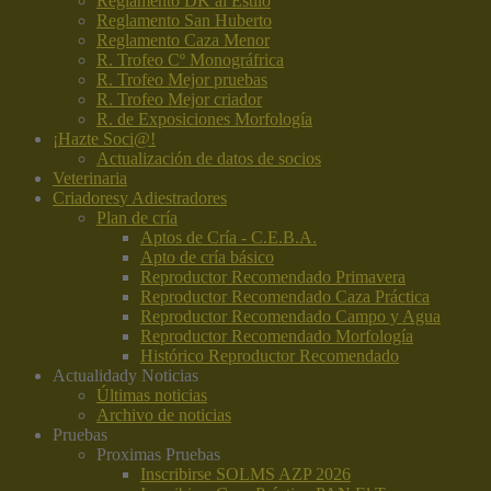
Reglamento DK al Estilo
Reglamento San Huberto
Reglamento Caza Menor
R. Trofeo Cº Monográfrica
R. Trofeo Mejor pruebas
R. Trofeo Mejor criador
R. de Exposiciones Morfología
¡Hazte Soci@!
Actualización de datos de socios
Veterinaria
Criadores
y Adiestradores
Plan de cría
Aptos de Cría - C.E.B.A.
Apto de cría básico
Reproductor Recomendado Primavera
Reproductor Recomendado Caza Práctica
Reproductor Recomendado Campo y Agua
Reproductor Recomendado Morfología
Histórico Reproductor Recomendado
Actualidad
y Noticias
Últimas noticias
Archivo de noticias
Pruebas
Proximas Pruebas
Inscribirse SOLMS AZP 2026