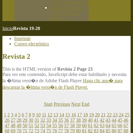
C.E.B.A. Primavera
Campeón España
C.E.B.A. Caza
Práctica
Inicio
Revista 19-20
Imprimir
Correo electrónico
Revista 2
This is the HTML version of
Revista 2 Page 23
Para ver este contenido, JavaScript debe estar habilitado y necesita
la �ltima versi�n de Adobe Flash Player
Haga clic aqu� para
descargar la �ltima versi�n de Flash Player.
Start
Previous
Next
End
1
2
3
4
5
6
7
8
9
10
11
12
13
14
15
16
17
18
19
20
21
22
23
24
25
26
27
28
29
30
31
32
33
34
35
36
37
38
39
40
41
42
43
44
45
46
47
48
49
50
51
52
53
54
55
56
57
58
59
60
61
62
63
64
65
66
67
68
69
70
71
72
73
74
75
76
77
78
79
80
81
82
83
84
85
86
87
88