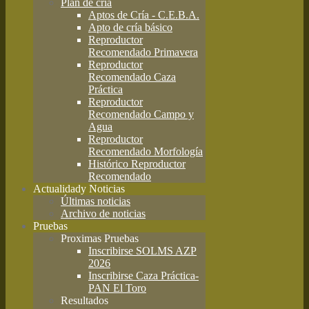
Plan de cría
Aptos de Cría - C.E.B.A.
Apto de cría básico
Reproductor
Recomendado Primavera
Reproductor
Recomendado Caza
Práctica
Reproductor
Recomendado Campo y
Agua
Reproductor
Recomendado Morfología
Histórico Reproductor
Recomendado
Actualidad
y Noticias
Últimas noticias
Archivo de noticias
Pruebas
Proximas Pruebas
Inscribirse SOLMS AZP
2026
Inscribirse Caza Práctica-
PAN El Toro
Resultados