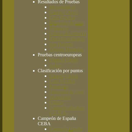
Resultados de Pruebas
Monográficas
Campo y Agua
Caza Práctica
Búsqueda de caza
Primavera
Clásica de codorniz
Disciplinas básicas
San Huberto
Jóvenes Promesas
Pruebas centroeuropeas
Deutsch Derby
Solms
Clasificación por puntos
Campo y Agua
Caza Práctica
Primavera
Búsqueda de caza
Morfología
Clásica
Campeón absoluto
C.E.B.A.
Campeón de España
CEBA
Campeón España