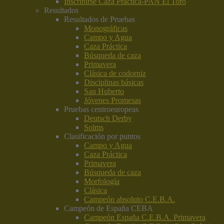
Inscribirse Caza Práctica-PAN El Toro
Resultados
Resultados de Pruebas
Monográficas
Campo y Agua
Caza Práctica
Búsqueda de caza
Primavera
Clásica de codorniz
Disciplinas básicas
San Huberto
Jóvenes Promesas
Pruebas centroeuropeas
Deutsch Derby
Solms
Clasificación por puntos
Campo y Agua
Caza Práctica
Primavera
Búsqueda de caza
Morfología
Clásica
Campeón absoluto C.E.B.A.
Campeón de España CEBA
Campeón España C.E.B.A. Primavera