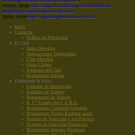
to-manage-cookies-in-internet-explorer-9
Firefox, desde
http://support.mozilla.org/es/kb/habilitar-y-
deshabilitar-cookies-que-los-sitios-we
Safari, desde
http://support.apple.com/kb/ph5042
Inicio
Contactar
Política de Privacidad
El Club
Junta Directiva
Delegaciones Territoriales
Club Mundial
Otros Clubes
Estatutos del Club
Reglamento Interno
Estándar
de la Raza
Estándar de Morfología
Estándar de Trabajo
Reglamento de Trabajo
R. Cº España del C.E.B.A.
Reglamento Campeón Absoluto
Reglamento Trofeo Ranking anual
Normas de Selección Caza Práctica
Normas de Selección Primavera
Reglamento Jóvenes Promesas