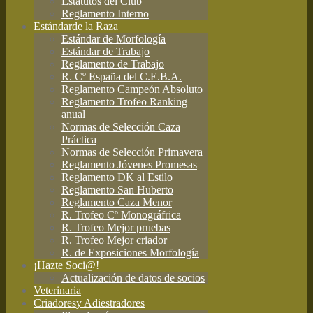
Estatutos del Club
Reglamento Interno
Estándar
de la Raza
Estándar de Morfología
Estándar de Trabajo
Reglamento de Trabajo
R. Cº España del C.E.B.A.
Reglamento Campeón Absoluto
Reglamento Trofeo Ranking
anual
Normas de Selección Caza
Práctica
Normas de Selección Primavera
Reglamento Jóvenes Promesas
Reglamento DK al Estilo
Reglamento San Huberto
Reglamento Caza Menor
R. Trofeo Cº Monográfrica
R. Trofeo Mejor pruebas
R. Trofeo Mejor criador
R. de Exposiciones Morfología
¡Hazte Soci@!
Actualización de datos de socios
Veterinaria
Criadores
y Adiestradores