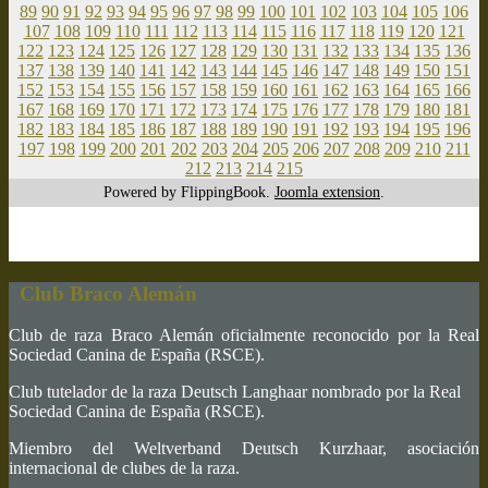
89
90
91
92
93
94
95
96
97
98
99
100
101
102
103
104
105
106
107
108
109
110
111
112
113
114
115
116
117
118
119
120
121
122
123
124
125
126
127
128
129
130
131
132
133
134
135
136
137
138
139
140
141
142
143
144
145
146
147
148
149
150
151
152
153
154
155
156
157
158
159
160
161
162
163
164
165
166
167
168
169
170
171
172
173
174
175
176
177
178
179
180
181
182
183
184
185
186
187
188
189
190
191
192
193
194
195
196
197
198
199
200
201
202
203
204
205
206
207
208
209
210
211
212
213
214
215
Powered by FlippingBook.
Joomla extension
.
Club Braco Alemán
Club de raza Braco Alemán oficialmente reconocido por la Real
Sociedad Canina de España (RSCE).
Club tutelador de la raza Deutsch Langhaar nombrado por la Real
Sociedad Canina de España (RSCE).
Miembro del Weltverband Deutsch Kurzhaar, asociación
internacional de clubes de la raza.