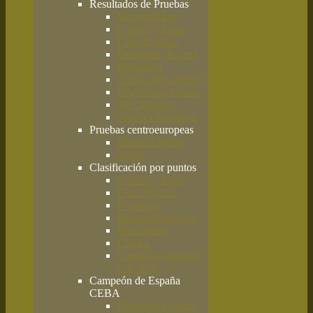
Resultados de Pruebas
Monográficas
Campo y Agua
Caza Práctica
Búsqueda de caza
Primavera
Clásica de codorniz
Disciplinas básicas
San Huberto
Jóvenes Promesas
Pruebas centroeuropeas
Deutsch Derby
Solms
Clasificación por puntos
Campo y Agua
Caza Práctica
Primavera
Búsqueda de caza
Morfología
Clásica
Campeón absoluto
C.E.B.A.
Campeón de España
CEBA
Campeón España