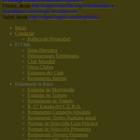
to-manage-cookies-in-internet-explorer-9
Firefox, desde
http://support.mozilla.org/es/kb/habilitar-y-
deshabilitar-cookies-que-los-sitios-we
Safari, desde
http://support.apple.com/kb/ph5042
Inicio
Contactar
Política de Privacidad
El Club
Junta Directiva
Delegaciones Territoriales
Club Mundial
Otros Clubes
Estatutos del Club
Reglamento Interno
Estándar
de la Raza
Estándar de Morfología
Estándar de Trabajo
Reglamento de Trabajo
R. Cº España del C.E.B.A.
Reglamento Campeón Absoluto
Reglamento Trofeo Ranking anual
Normas de Selección Caza Práctica
Normas de Selección Primavera
Reglamento Jóvenes Promesas