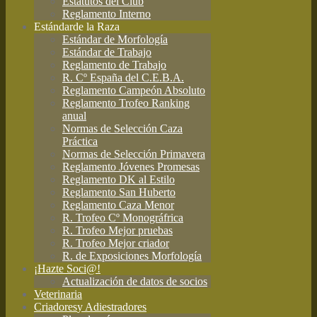
Estatutos del Club
Reglamento Interno
Estándar
de la Raza
Estándar de Morfología
Estándar de Trabajo
Reglamento de Trabajo
R. Cº España del C.E.B.A.
Reglamento Campeón Absoluto
Reglamento Trofeo Ranking
anual
Normas de Selección Caza
Práctica
Normas de Selección Primavera
Reglamento Jóvenes Promesas
Reglamento DK al Estilo
Reglamento San Huberto
Reglamento Caza Menor
R. Trofeo Cº Monográfrica
R. Trofeo Mejor pruebas
R. Trofeo Mejor criador
R. de Exposiciones Morfología
¡Hazte Soci@!
Actualización de datos de socios
Veterinaria
Criadores
y Adiestradores