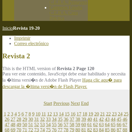
C.E.B.A. Primavera
Campeón España
C.E.B.A. Caza
Práctica
Inicio
Revista 19-20
Imprimir
Correo electrónico
Revista 2
This is the HTML version of
Revista 2 Page 120
Para ver este contenido, JavaScript debe estar habilitado y necesita
la �ltima versi�n de Adobe Flash Player
Haga clic aqu� para
descargar la �ltima versi�n de Flash Player.
Start
Previous
Next
End
1
2
3
4
5
6
7
8
9
10
11
12
13
14
15
16
17
18
19
20
21
22
23
24
25
26
27
28
29
30
31
32
33
34
35
36
37
38
39
40
41
42
43
44
45
46
47
48
49
50
51
52
53
54
55
56
57
58
59
60
61
62
63
64
65
66
67
68
69
70
71
72
73
74
75
76
77
78
79
80
81
82
83
84
85
86
87
88