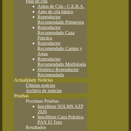
Plan de cría
Aptos de Cría - C.E.B.A.
Apto de cría básico
Reproductor
Recomendado Primavera
Reproductor
Recomendado Caza
Práctica
Reproductor
Recomendado Campo y
Agua
Reproductor
Recomendado Morfología
Histórico Reproductor
Recomendado
Actualidad
y Noticias
Últimas noticias
Archivo de noticias
Pruebas
Proximas Pruebas
Inscribirse SOLMS AZP
2026
Inscribirse Caza Práctica-
PAN El Toro
Resultados