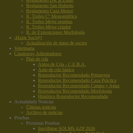
Reglamento DK al Estilo
Reglamento San Huberto
Reglamento Caza Menor
R. Trofeo Cº Monográfrica
R. Trofeo Mejor pruebas
R. Trofeo Mejor criador
R. de Exposiciones Morfología
¡Hazte Soci@!
Actualización de datos de socios
Veterinaria
Criadores
y Adiestradores
Plan de cría
Aptos de Cría - C.E.B.A.
Apto de cría básico
Reproductor Recomendado Primavera
Reproductor Recomendado Caza Práctica
Reproductor Recomendado Campo y Agua
Reproductor Recomendado Morfología
Histórico Reproductor Recomendado
Actualidad
y Noticias
Últimas noticias
Archivo de noticias
Pruebas
Proximas Pruebas
Inscribirse SOLMS AZP 2026