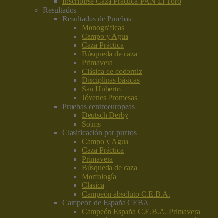
Inscribirse Caza Práctica-PAN El Toro
Resultados
Resultados de Pruebas
Monográficas
Campo y Agua
Caza Práctica
Búsqueda de caza
Primavera
Clásica de codorniz
Disciplinas básicas
San Huberto
Jóvenes Promesas
Pruebas centroeuropeas
Deutsch Derby
Solms
Clasificación por puntos
Campo y Agua
Caza Práctica
Primavera
Búsqueda de caza
Morfología
Clásica
Campeón absoluto C.E.B.A.
Campeón de España CEBA
Campeón España C.E.B.A. Primavera