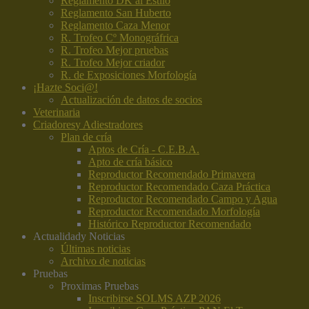
Reglamento DK al Estilo
Reglamento San Huberto
Reglamento Caza Menor
R. Trofeo Cº Monográfrica
R. Trofeo Mejor pruebas
R. Trofeo Mejor criador
R. de Exposiciones Morfología
¡Hazte Soci@!
Actualización de datos de socios
Veterinaria
Criadores
y Adiestradores
Plan de cría
Aptos de Cría - C.E.B.A.
Apto de cría básico
Reproductor Recomendado Primavera
Reproductor Recomendado Caza Práctica
Reproductor Recomendado Campo y Agua
Reproductor Recomendado Morfología
Histórico Reproductor Recomendado
Actualidad
y Noticias
Últimas noticias
Archivo de noticias
Pruebas
Proximas Pruebas
Inscribirse SOLMS AZP 2026