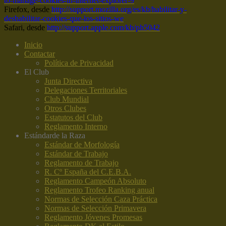
to-manage-cookies-in-internet-explorer-9
Firefox, desde
http://support.mozilla.org/es/kb/habilitar-y-
deshabilitar-cookies-que-los-sitios-we
Safari, desde
http://support.apple.com/kb/ph5042
Inicio
Contactar
Política de Privacidad
El Club
Junta Directiva
Delegaciones Territoriales
Club Mundial
Otros Clubes
Estatutos del Club
Reglamento Interno
Estándar
de la Raza
Estándar de Morfología
Estándar de Trabajo
Reglamento de Trabajo
R. Cº España del C.E.B.A.
Reglamento Campeón Absoluto
Reglamento Trofeo Ranking anual
Normas de Selección Caza Práctica
Normas de Selección Primavera
Reglamento Jóvenes Promesas