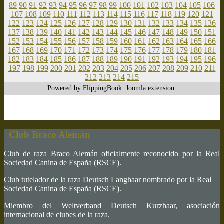
89
90
91
92
93
94
95
96
97
98
99
100
101
102
103
104
105
106
107
108
109
110
111
112
113
114
115
116
117
118
119
120
121
122
123
124
125
126
127
128
129
130
131
132
133
134
135
136
137
138
139
140
141
142
143
144
145
146
147
148
149
150
151
152
153
154
155
156
157
158
159
160
161
162
163
164
165
166
167
168
169
170
171
172
173
174
175
176
177
178
179
180
181
182
183
184
185
186
187
188
189
190
191
192
193
194
195
196
197
198
199
200
201
202
203
204
205
206
207
208
209
210
211
212
213
214
215
Powered by FlippingBook.
Joomla extension
.
Club Braco Alemán
Club de raza Braco Alemán oficialmente reconocido por la Real
Sociedad Canina de España (RSCE).
Club tutelador de la raza Deutsch Langhaar nombrado por la Real
Sociedad Canina de España (RSCE).
Miembro del Weltverband Deutsch Kurzhaar, asociación
internacional de clubes de la raza.