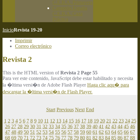
C.E.B.A. Primavera
Campeón España
C.E.B.A. Caza
Práctica
Inicio
Revista 19-20
Imprimir
Correo electrónico
Revista 2
This is the HTML version of
Revista 2 Page 55
Para ver este contenido, JavaScript debe estar habilitado y necesita
la �ltima versi�n de Adobe Flash Player
Haga clic aqu� para
descargar la �ltima versi�n de Flash Player.
Start
Previous
Next
End
1
2
3
4
5
6
7
8
9
10
11
12
13
14
15
16
17
18
19
20
21
22
23
24
25
26
27
28
29
30
31
32
33
34
35
36
37
38
39
40
41
42
43
44
45
46
47
48
49
50
51
52
53
54
55
56
57
58
59
60
61
62
63
64
65
66
67
68
69
70
71
72
73
74
75
76
77
78
79
80
81
82
83
84
85
86
87
88