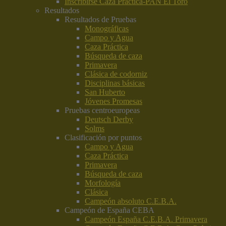
Inscribirse Caza Práctica-PAN El Toro
Resultados
Resultados de Pruebas
Monográficas
Campo y Agua
Caza Práctica
Búsqueda de caza
Primavera
Clásica de codorniz
Disciplinas básicas
San Huberto
Jóvenes Promesas
Pruebas centroeuropeas
Deutsch Derby
Solms
Clasificación por puntos
Campo y Agua
Caza Práctica
Primavera
Búsqueda de caza
Morfología
Clásica
Campeón absoluto C.E.B.A.
Campeón de España CEBA
Campeón España C.E.B.A. Primavera