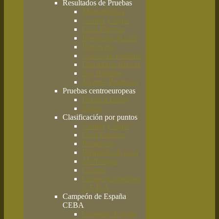
Resultados de Pruebas
Monográficas
Campo y Agua
Caza Práctica
Búsqueda de caza
Primavera
Clásica de codorniz
Disciplinas básicas
San Huberto
Jóvenes Promesas
Pruebas centroeuropeas
Deutsch Derby
Solms
Clasificación por puntos
Campo y Agua
Caza Práctica
Primavera
Búsqueda de caza
Morfología
Clásica
Campeón absoluto
C.E.B.A.
Campeón de España
CEBA
Campeón España