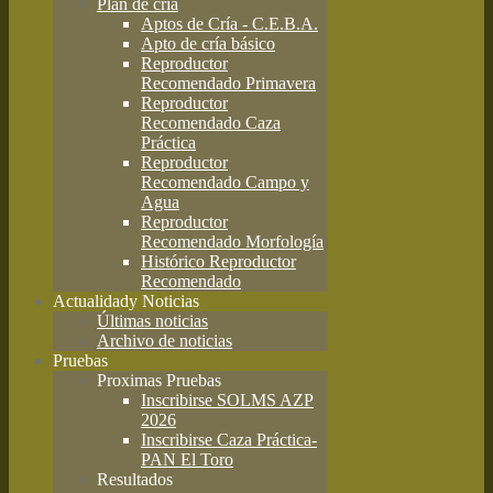
Plan de cría
Aptos de Cría - C.E.B.A.
Apto de cría básico
Reproductor
Recomendado Primavera
Reproductor
Recomendado Caza
Práctica
Reproductor
Recomendado Campo y
Agua
Reproductor
Recomendado Morfología
Histórico Reproductor
Recomendado
Actualidad
y Noticias
Últimas noticias
Archivo de noticias
Pruebas
Proximas Pruebas
Inscribirse SOLMS AZP
2026
Inscribirse Caza Práctica-
PAN El Toro
Resultados