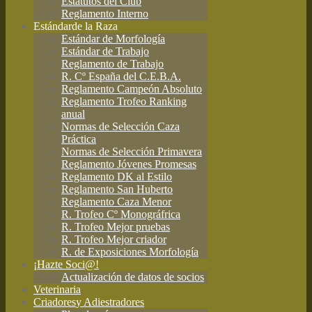
Estatutos del Club
Reglamento Interno
Estándar
de la Raza
Estándar de Morfología
Estándar de Trabajo
Reglamento de Trabajo
R. Cº España del C.E.B.A.
Reglamento Campeón Absoluto
Reglamento Trofeo Ranking
anual
Normas de Selección Caza
Práctica
Normas de Selección Primavera
Reglamento Jóvenes Promesas
Reglamento DK al Estilo
Reglamento San Huberto
Reglamento Caza Menor
R. Trofeo Cº Monográfrica
R. Trofeo Mejor pruebas
R. Trofeo Mejor criador
R. de Exposiciones Morfología
¡Hazte Soci@!
Actualización de datos de socios
Veterinaria
Criadores
y Adiestradores