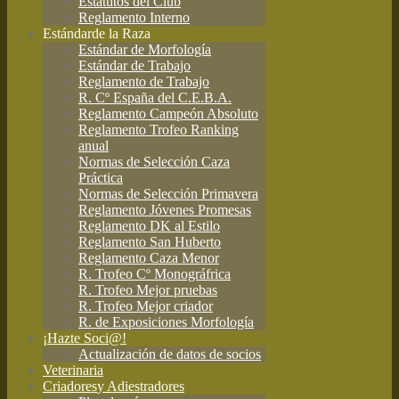
Estatutos del Club
Reglamento Interno
Estándar
de la Raza
Estándar de Morfología
Estándar de Trabajo
Reglamento de Trabajo
R. Cº España del C.E.B.A.
Reglamento Campeón Absoluto
Reglamento Trofeo Ranking
anual
Normas de Selección Caza
Práctica
Normas de Selección Primavera
Reglamento Jóvenes Promesas
Reglamento DK al Estilo
Reglamento San Huberto
Reglamento Caza Menor
R. Trofeo Cº Monográfrica
R. Trofeo Mejor pruebas
R. Trofeo Mejor criador
R. de Exposiciones Morfología
¡Hazte Soci@!
Actualización de datos de socios
Veterinaria
Criadores
y Adiestradores