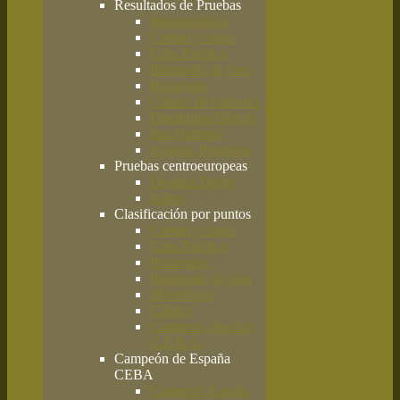
Resultados de Pruebas
Monográficas
Campo y Agua
Caza Práctica
Búsqueda de caza
Primavera
Clásica de codorniz
Disciplinas básicas
San Huberto
Jóvenes Promesas
Pruebas centroeuropeas
Deutsch Derby
Solms
Clasificación por puntos
Campo y Agua
Caza Práctica
Primavera
Búsqueda de caza
Morfología
Clásica
Campeón absoluto
C.E.B.A.
Campeón de España
CEBA
Campeón España