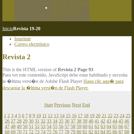
C.E.B.A. Primavera
Campeón España
C.E.B.A. Caza
Práctica
Inicio
Revista 19-20
Imprimir
Correo electrónico
Revista 2
This is the HTML version of
Revista 2 Page 93
Para ver este contenido, JavaScript debe estar habilitado y necesita
la �ltima versi�n de Adobe Flash Player
Haga clic aqu� para
descargar la �ltima versi�n de Flash Player.
Start
Previous
Next
End
1
2
3
4
5
6
7
8
9
10
11
12
13
14
15
16
17
18
19
20
21
22
23
24
25
26
27
28
29
30
31
32
33
34
35
36
37
38
39
40
41
42
43
44
45
46
47
48
49
50
51
52
53
54
55
56
57
58
59
60
61
62
63
64
65
66
67
68
69
70
71
72
73
74
75
76
77
78
79
80
81
82
83
84
85
86
87
88