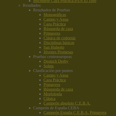
Inscribirse Caza Práctica-PAN El Toro
Resultados
Resultados de Pruebas
Monográficas
Campo y Agua
Caza Práctica
Búsqueda de caza
Primavera
Clásica de codorniz
Disciplinas básicas
San Huberto
Jóvenes Promesas
Pruebas centroeuropeas
Deutsch Derby
Solms
Clasificación por puntos
Campo y Agua
Caza Práctica
Primavera
Búsqueda de caza
Morfología
Clásica
Campeón absoluto C.E.B.A.
Campeón de España CEBA
Campeón España C.E.B.A. Primavera