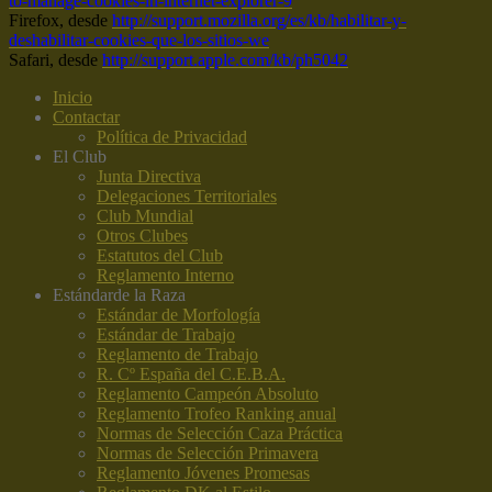
to-manage-cookies-in-internet-explorer-9
Firefox, desde
http://support.mozilla.org/es/kb/habilitar-y-
deshabilitar-cookies-que-los-sitios-we
Safari, desde
http://support.apple.com/kb/ph5042
Inicio
Contactar
Política de Privacidad
El Club
Junta Directiva
Delegaciones Territoriales
Club Mundial
Otros Clubes
Estatutos del Club
Reglamento Interno
Estándar
de la Raza
Estándar de Morfología
Estándar de Trabajo
Reglamento de Trabajo
R. Cº España del C.E.B.A.
Reglamento Campeón Absoluto
Reglamento Trofeo Ranking anual
Normas de Selección Caza Práctica
Normas de Selección Primavera
Reglamento Jóvenes Promesas