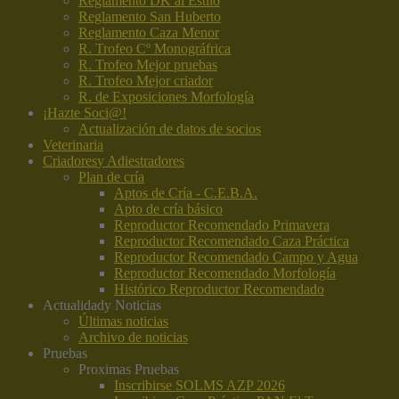
Reglamento DK al Estilo
Reglamento San Huberto
Reglamento Caza Menor
R. Trofeo Cº Monográfrica
R. Trofeo Mejor pruebas
R. Trofeo Mejor criador
R. de Exposiciones Morfología
¡Hazte Soci@!
Actualización de datos de socios
Veterinaria
Criadores
y Adiestradores
Plan de cría
Aptos de Cría - C.E.B.A.
Apto de cría básico
Reproductor Recomendado Primavera
Reproductor Recomendado Caza Práctica
Reproductor Recomendado Campo y Agua
Reproductor Recomendado Morfología
Histórico Reproductor Recomendado
Actualidad
y Noticias
Últimas noticias
Archivo de noticias
Pruebas
Proximas Pruebas
Inscribirse SOLMS AZP 2026