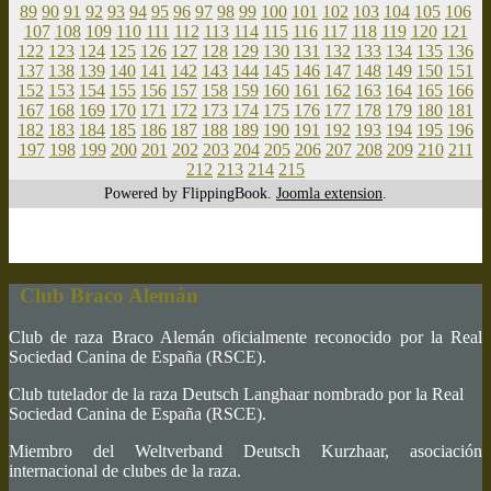
89
90
91
92
93
94
95
96
97
98
99
100
101
102
103
104
105
106
107
108
109
110
111
112
113
114
115
116
117
118
119
120
121
122
123
124
125
126
127
128
129
130
131
132
133
134
135
136
137
138
139
140
141
142
143
144
145
146
147
148
149
150
151
152
153
154
155
156
157
158
159
160
161
162
163
164
165
166
167
168
169
170
171
172
173
174
175
176
177
178
179
180
181
182
183
184
185
186
187
188
189
190
191
192
193
194
195
196
197
198
199
200
201
202
203
204
205
206
207
208
209
210
211
212
213
214
215
Powered by FlippingBook.
Joomla extension
.
Club Braco Alemán
Club de raza Braco Alemán oficialmente reconocido por la Real
Sociedad Canina de España (RSCE).
Club tutelador de la raza Deutsch Langhaar nombrado por la Real
Sociedad Canina de España (RSCE).
Miembro del Weltverband Deutsch Kurzhaar, asociación
internacional de clubes de la raza.