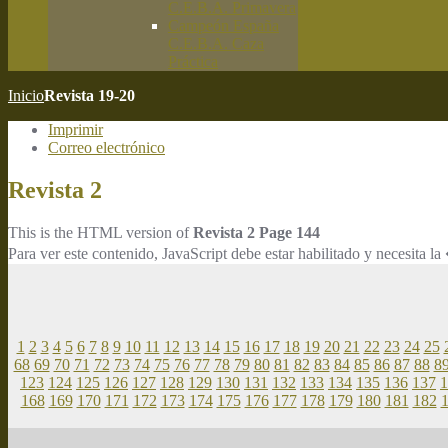
C.E.B.A. Primavera
Campeón España
C.E.B.A. Caza
Práctica
Inicio
Revista 19-20
Imprimir
Correo electrónico
Revista 2
This is the HTML version of
Revista 2 Page 144
Para ver este contenido, JavaScript debe estar habilitado y necesita
1
2
3
4
5
6
7
8
9
10
11
12
13
14
15
16
17
18
19
20
21
22
23
24
25
68
69
70
71
72
73
74
75
76
77
78
79
80
81
82
83
84
85
86
87
88
8
123
124
125
126
127
128
129
130
131
132
133
134
135
136
137
1
168
169
170
171
172
173
174
175
176
177
178
179
180
181
182