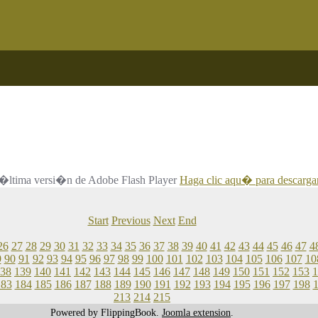
 la �ltima versi�n de Adobe Flash Player
Haga clic aqu� para descargar
Start
Previous
Next
End
26
27
28
29
30
31
32
33
34
35
36
37
38
39
40
41
42
43
44
45
46
47
4
9
90
91
92
93
94
95
96
97
98
99
100
101
102
103
104
105
106
107
10
38
139
140
141
142
143
144
145
146
147
148
149
150
151
152
153
1
183
184
185
186
187
188
189
190
191
192
193
194
195
196
197
198
213
214
215
Powered by FlippingBook.
Joomla extension
.