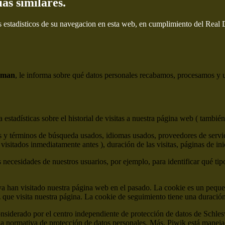
ías similares.
s estadisticos de su navegacion en esta web, en cumplimiento del Real
eman
, le informa sobre qué datos personales recabamos, procesamos y ut
estadísticas sobre el historial de visitas a nuestra página web ( también
 y términos de búsqueda usados, idiomas usados, proveedores de servicio
visitados inmediatamente antes ), duración de las visitas, páginas de ini
s necesidades de nuestros usuarios, por ejemplo, para identificar qué tip
ya han visitado nuestra página web en el pasado. La cookie es un peque
z que visita nuestra página. La cookie de seguimiento tiene una duraci
onsiderado por el centro independiente de protección de datos de Sch
normativa de protección de datos personales. Más, Piwik está manejad