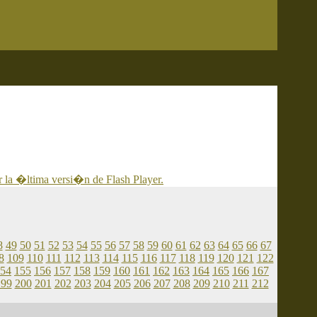
 la �ltima versi�n de Flash Player.
8
49
50
51
52
53
54
55
56
57
58
59
60
61
62
63
64
65
66
67
8
109
110
111
112
113
114
115
116
117
118
119
120
121
122
54
155
156
157
158
159
160
161
162
163
164
165
166
167
199
200
201
202
203
204
205
206
207
208
209
210
211
212