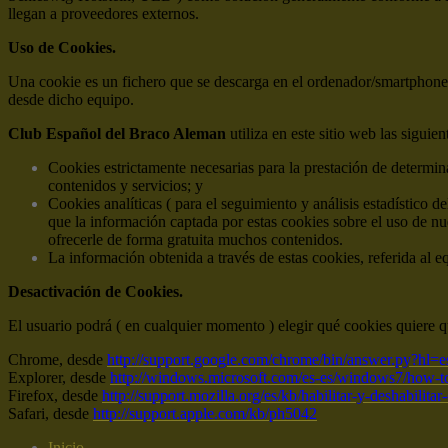
llegan a proveedores externos.
Uso de Cookies.
Una cookie es un fichero que se descarga en el ordenador/smartphone/
desde dicho equipo.
Club Español del Braco Aleman
utiliza en este sitio web las siguie
Cookies estrictamente necesarias para la prestación de determina
contenidos y servicios; y
Cookies analíticas ( para el seguimiento y análisis estadístico d
que la información captada por estas cookies sobre el uso de nu
ofrecerle de forma gratuita muchos contenidos.
La información obtenida a través de estas cookies, referida al e
Desactivación de Cookies.
El usuario podrá ( en cualquier momento ) elegir qué cookies quiere q
Chrome, desde
http://support.google.com/chrome/bin/answer.py?hl
Explorer, desde
http://windows.microsoft.com/es-es/windows7/how-to
Firefox, desde
http://support.mozilla.org/es/kb/habilitar-y-deshabilita
Safari, desde
http://support.apple.com/kb/ph5042
Inicio