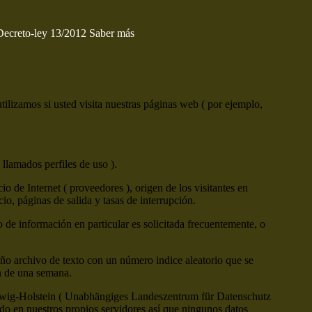
 Decreto-ley 13/2012
Saber más
ilizamos si usted visita nuestras páginas web ( por ejemplo,
 llamados perfiles de uso ).
 de Internet ( proveedores ), origen de los visitantes en
cio, páginas de salida y tasas de interrupción.
o de información en particular es solicitada frecuentemente, o
ño archivo de texto con un número indice aleatorio que se
ón de una semana.
leswig-Holstein ( Unabhängiges Landeszentrum für Datenschutz
o en nuestros propios servidores así que ningunos datos