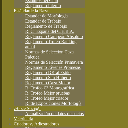
Estatutos del Club
Reglamento Interno
Estándar
de la Raza
Estándar de Morfología
Estándar de Trabajo
Reglamento de Trabajo
R. Cº España del C.E.B.A.
Reglamento Campeón Absoluto
Reglamento Trofeo Ranking
anual
Normas de Selección Caza
Práctica
Normas de Selección Primavera
Reglamento Jóvenes Promesas
Reglamento DK al Estilo
Reglamento San Huberto
Reglamento Caza Menor
R. Trofeo Cº Monográfrica
R. Trofeo Mejor pruebas
R. Trofeo Mejor criador
R. de Exposiciones Morfología
¡Hazte Soci@!
Actualización de datos de socios
Veterinaria
Criadores
y Adiestradores