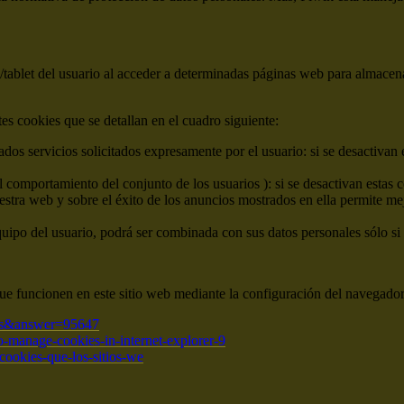
tablet del usuario al acceder a determinadas páginas web para almacen
ntes cookies que se detallan en el cuadro siguiente:
dos servicios solicitados expresamente por el usuario: si se desactivan 
el comportamiento del conjunto de los usuarios ): si se desactivan estas 
estra web y sobre el éxito de los anuncios mostrados en ella permite me
quipo del usuario, podrá ser combinada con sus datos personales sólo si 
ue funcionen en este sitio web mediante la configuración del navegador
=es&answer=95647
-manage-cookies-in-internet-explorer-9
r-cookies-que-los-sitios-we