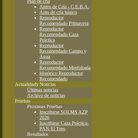
Plan de cría
Aptos de Cría - C.E.B.A.
Apto de cría básico
Reproductor
Recomendado Primavera
Reproductor
Recomendado Caza
Práctica
Reproductor
Recomendado Campo y
Agua
Reproductor
Recomendado Morfología
Histórico Reproductor
Recomendado
Actualidad
y Noticias
Últimas noticias
Archivo de noticias
Pruebas
Proximas Pruebas
Inscribirse SOLMS AZP
2026
Inscribirse Caza Práctica-
PAN El Toro
Resultados