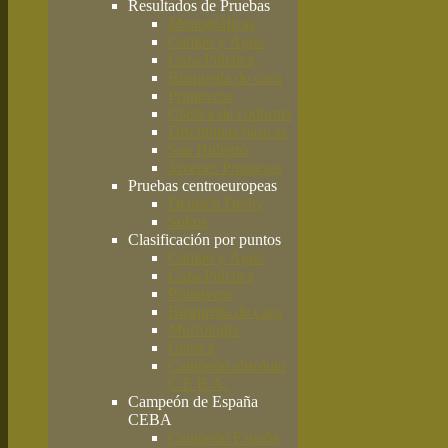
Resultados de Pruebas
Monográficas
Campo y Agua
Caza Práctica
Búsqueda de caza
Primavera
Clásica de codorniz
Disciplinas básicas
San Huberto
Jóvenes Promesas
Pruebas centroeuropeas
Deutsch Derby
Solms
Clasificación por puntos
Campo y Agua
Caza Práctica
Primavera
Búsqueda de caza
Morfología
Clásica
Campeón absoluto
C.E.B.A.
Campeón de España
CEBA
Campeón España