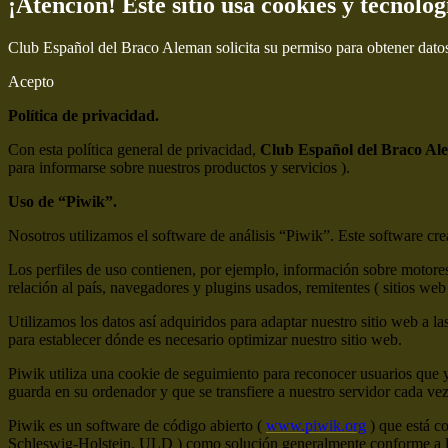
¡Atención! Este sitio usa cookies y tecnolog
Club Español del Braco Aleman solicita su permiso para obtener dato
Acepto
Política de privacidad.
Con esta política general de privacidad,
Club Español del Braco Al
para informarse sobre nuestros productos y servicios ).
Uso de “Piwik”.
Nosotros utilizamos el software de análisis “Piwik”. Este software crea 
Los perfiles de uso contienen, por ejemplo, información sobre motores
relación al país, navegadores y plugins usados, remitentes ( sitios web 
Utilizamos los datos así adquiridos para adaptar nuestro sitio web a la
para establecer dónde es necesario optimizar nuestro sitio web.
Piwik utiliza una cookie de seguimiento para reconocer usuarios que 
guarda en su ordenador y que se transfiere a nuestro servidor cada ve
Piwik es un software de código abierto (
www.piwik.org
) que está c
Schleswig-Holstein, ULD ) como solución generalmente conforme a la 