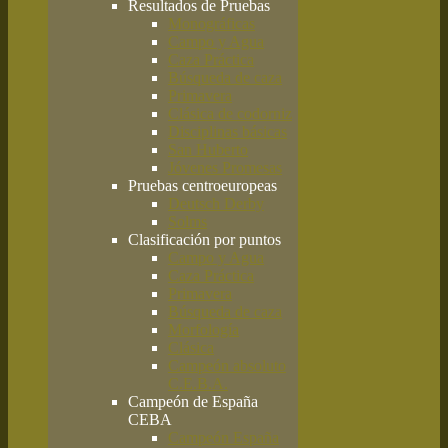
Resultados de Pruebas
Monográficas
Campo y Agua
Caza Práctica
Búsqueda de caza
Primavera
Clásica de codorniz
Disciplinas básicas
San Huberto
Jóvenes Promesas
Pruebas centroeuropeas
Deutsch Derby
Solms
Clasificación por puntos
Campo y Agua
Caza Práctica
Primavera
Búsqueda de caza
Morfología
Clásica
Campeón absoluto
C.E.B.A.
Campeón de España
CEBA
Campeón España