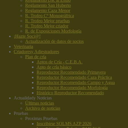
Reglamento DK al Estilo
Reglamento San Huberto
Reglamento Caza Menor
R. Trofeo Cº Monográfrica
R. Trofeo Mejor pruebas
R. Trofeo Mejor criador
R. de Exposiciones Morfología
¡Hazte Soci@!
Actualización de datos de socios
Veterinaria
Criadores
y Adiestradores
Plan de cría
Aptos de Cría - C.E.B.A.
Apto de cría básico
Reproductor Recomendado Primavera
Reproductor Recomendado Caza Práctica
Reproductor Recomendado Campo y Agua
Reproductor Recomendado Morfología
Histórico Reproductor Recomendado
Actualidad
y Noticias
Últimas noticias
Archivo de noticias
Pruebas
Proximas Pruebas
Inscribirse SOLMS AZP 2026