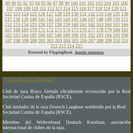
89
90
91
92
93
94
95
96
97
98
99
100
101
102
103
104
105
106
107
108
109
110
111
112
113
114
115
116
117
118
119
120
121
122
123
124
125
126
127
128
129
130
131
132
133
134
135
136
137
138
139
140
141
142
143
144
145
146
147
148
149
150
151
152
153
154
155
156
157
158
159
160
161
162
163
164
165
166
167
168
169
170
171
172
173
174
175
176
177
178
179
180
181
182
183
184
185
186
187
188
189
190
191
192
193
194
195
196
197
198
199
200
201
202
203
204
205
206
207
208
209
210
211
212
213
214
215
Powered by FlippingBook.
Joomla extension
.
Club Braco Alemán
Club de raza Braco Alemán oficialmente reconocido por la Real
Sociedad Canina de España (RSCE).
Club tutelador de la raza Deutsch Langhaar nombrado por la Real
Sociedad Canina de España (RSCE).
Miembro del Weltverband Deutsch Kurzhaar, asociación
internacional de clubes de la raza.