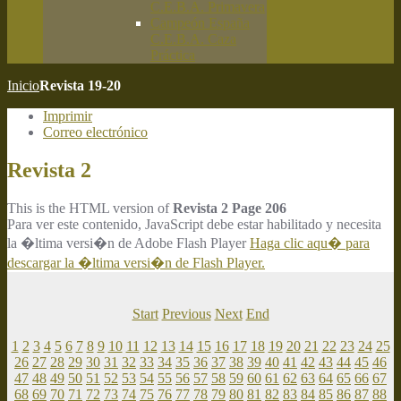
C.E.B.A. Primavera
Campeón España
C.E.B.A. Caza
Práctica
Inicio
Revista 19-20
Imprimir
Correo electrónico
Revista 2
This is the HTML version of
Revista 2 Page 206
Para ver este contenido, JavaScript debe estar habilitado y necesita
la �ltima versi�n de Adobe Flash Player
Haga clic aqu� para
descargar la �ltima versi�n de Flash Player.
Start
Previous
Next
End
1
2
3
4
5
6
7
8
9
10
11
12
13
14
15
16
17
18
19
20
21
22
23
24
25
26
27
28
29
30
31
32
33
34
35
36
37
38
39
40
41
42
43
44
45
46
47
48
49
50
51
52
53
54
55
56
57
58
59
60
61
62
63
64
65
66
67
68
69
70
71
72
73
74
75
76
77
78
79
80
81
82
83
84
85
86
87
88