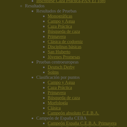
Inscribirse Caza Práctica-PAN El Toro
Resultados
Resultados de Pruebas
Monográficas
Campo y Agua
Caza Práctica
Búsqueda de caza
Primavera
Clásica de codorniz
Disciplinas básicas
San Huberto
Jóvenes Promesas
Pruebas centroeuropeas
Deutsch Derby
Solms
Clasificación por puntos
Campo y Agua
Caza Práctica
Primavera
Búsqueda de caza
Morfología
Clásica
Campeón absoluto C.E.B.A.
Campeón de España CEBA
Campeón España C.E.B.A. Primavera