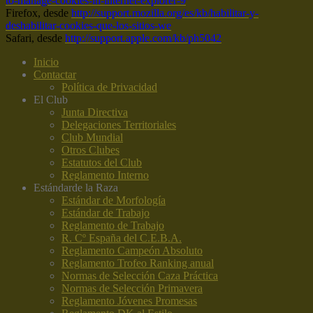
to-manage-cookies-in-internet-explorer-9
Firefox, desde
http://support.mozilla.org/es/kb/habilitar-y-
deshabilitar-cookies-que-los-sitios-we
Safari, desde
http://support.apple.com/kb/ph5042
Inicio
Contactar
Política de Privacidad
El Club
Junta Directiva
Delegaciones Territoriales
Club Mundial
Otros Clubes
Estatutos del Club
Reglamento Interno
Estándar
de la Raza
Estándar de Morfología
Estándar de Trabajo
Reglamento de Trabajo
R. Cº España del C.E.B.A.
Reglamento Campeón Absoluto
Reglamento Trofeo Ranking anual
Normas de Selección Caza Práctica
Normas de Selección Primavera
Reglamento Jóvenes Promesas