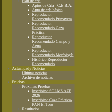
Plan de cría
Aptos de Cría - C.E.B.A.
Apto de cría básico
Reproductor
Recomendado Primavera
Reproductor
Recomendado Caza
Práctica
Reproductor
Recomendado Campo y
Agua
Reproductor
Recomendado Morfología
Histórico Reproductor
Recomendado
Actualidad
y Noticias
Últimas noticias
Archivo de noticias
Pruebas
Proximas Pruebas
Inscribirse SOLMS AZP
2026
Inscribirse Caza Práctica-
PAN El Toro
Resultados