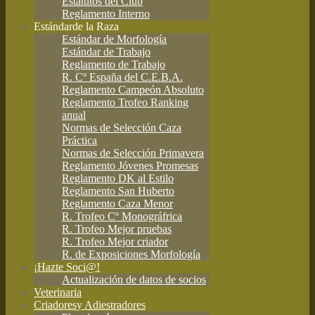
Estatutos del Club
Reglamento Interno
Estándar
de la Raza
Estándar de Morfología
Estándar de Trabajo
Reglamento de Trabajo
R. Cº España del C.E.B.A.
Reglamento Campeón Absoluto
Reglamento Trofeo Ranking
anual
Normas de Selección Caza
Práctica
Normas de Selección Primavera
Reglamento Jóvenes Promesas
Reglamento DK al Estilo
Reglamento San Huberto
Reglamento Caza Menor
R. Trofeo Cº Monográfrica
R. Trofeo Mejor pruebas
R. Trofeo Mejor criador
R. de Exposiciones Morfología
¡Hazte Soci@!
Actualización de datos de socios
Veterinaria
Criadores
y Adiestradores