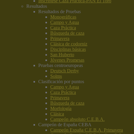
Inscribirse Caza Práctica-PAN El Toro
Resultados
Resultados de Pruebas
Monográficas
Campo y Agua
Caza Práctica
Búsqueda de caza
Primavera
Clásica de codorniz
Disciplinas básicas
San Huberto
Jóvenes Promesas
Pruebas centroeuropeas
Deutsch Derby
Solms
Clasificación por puntos
Campo y Agua
Caza Práctica
Primavera
Búsqueda de caza
Morfología
Clásica
Campeón absoluto C.E.B.A.
Campeón de España CEBA
Campeón España C.E.B.A. Primavera