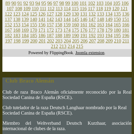
89
90
91
92
93
94
95
96
97
98
99
100
101
102
103
104
105
106
107
108
109
110
111
112
113
114
115
116
117
118
119
120
121
122
123
124
125
126
127
128
129
130
131
132
133
134
135
136
137
138
139
140
141
142
143
144
145
146
147
148
149
150
151
152
153
154
155
156
157
158
159
160
161
162
163
164
165
166
167
168
169
170
171
172
173
174
175
176
177
178
179
180
181
182
183
184
185
186
187
188
189
190
191
192
193
194
195
196
197
198
199
200
201
202
203
204
205
206
207
208
209
210
211
212
213
214
215
Powered by FlippingBook.
Joomla extension
.
Club Braco Alemán
Club de raza Braco Alemán oficialmente reconocido por la Real
Sociedad Canina de España (RSCE).
Club tutelador de la raza Deutsch Langhaar nombrado por la Real
Sociedad Canina de España (RSCE).
Miembro del Weltverband Deutsch Kurzhaar, asociación
internacional de clubes de la raza.