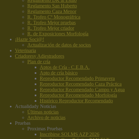
Reglamento DK al Estilo
Reglamento San Huberto
Reglamento Caza Menor
R. Trofeo Cº Monográfrica
R. Trofeo Mejor pruebas
R. Trofeo Mejor criador
R. de Exposiciones Morfología
¡Hazte Soci@!
Actualización de datos de socios
Veterinaria
Criadores
y Adiestradores
Plan de cría
Aptos de Cría - C.E.B.A.
Apto de cría básico
Reproductor Recomendado Primavera
Reproductor Recomendado Caza Práctica
Reproductor Recomendado Campo y Agua
Reproductor Recomendado Morfología
Histórico Reproductor Recomendado
Actualidad
y Noticias
Últimas noticias
Archivo de noticias
Pruebas
Proximas Pruebas
Inscribirse SOLMS AZP 2026