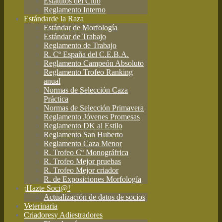
Estatutos del Club
Reglamento Interno
Estándar
de la Raza
Estándar de Morfología
Estándar de Trabajo
Reglamento de Trabajo
R. Cº España del C.E.B.A.
Reglamento Campeón Absoluto
Reglamento Trofeo Ranking
anual
Normas de Selección Caza
Práctica
Normas de Selección Primavera
Reglamento Jóvenes Promesas
Reglamento DK al Estilo
Reglamento San Huberto
Reglamento Caza Menor
R. Trofeo Cº Monográfrica
R. Trofeo Mejor pruebas
R. Trofeo Mejor criador
R. de Exposiciones Morfología
¡Hazte Soci@!
Actualización de datos de socios
Veterinaria
Criadores
y Adiestradores