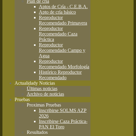
Plan de cría
Aptos de Cría - C.E.B.A.
Apto de cría básico
Reproductor
Recomendado Primavera
Reproductor
Recomendado Caza
Práctica
Reproductor
Recomendado Campo y
Agua
Reproductor
Recomendado Morfología
Histórico Reproductor
Recomendado
Actualidad
y Noticias
Últimas noticias
Archivo de noticias
Pruebas
Proximas Pruebas
Inscribirse SOLMS AZP
2026
Inscribirse Caza Práctica-
PAN El Toro
Resultados