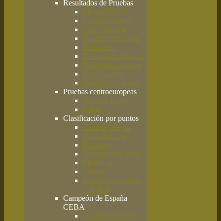
Resultados de Pruebas
Monográficas
Campo y Agua
Caza Práctica
Búsqueda de caza
Primavera
Clásica de codorniz
Disciplinas básicas
San Huberto
Jóvenes Promesas
Pruebas centroeuropeas
Deutsch Derby
Solms
Clasificación por puntos
Campo y Agua
Caza Práctica
Primavera
Búsqueda de caza
Morfología
Clásica
Campeón absoluto
C.E.B.A.
Campeón de España
CEBA
Campeón España