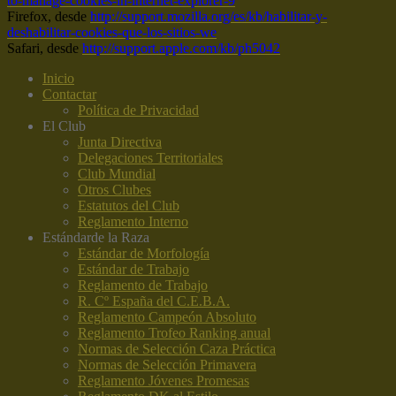
to-manage-cookies-in-internet-explorer-9
Firefox, desde
http://support.mozilla.org/es/kb/habilitar-y-
deshabilitar-cookies-que-los-sitios-we
Safari, desde
http://support.apple.com/kb/ph5042
Inicio
Contactar
Política de Privacidad
El Club
Junta Directiva
Delegaciones Territoriales
Club Mundial
Otros Clubes
Estatutos del Club
Reglamento Interno
Estándar
de la Raza
Estándar de Morfología
Estándar de Trabajo
Reglamento de Trabajo
R. Cº España del C.E.B.A.
Reglamento Campeón Absoluto
Reglamento Trofeo Ranking anual
Normas de Selección Caza Práctica
Normas de Selección Primavera
Reglamento Jóvenes Promesas