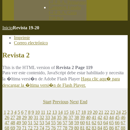
C.E.B.A. Primavera
Campeón España
C.E.B.A. Caza
Práctica
Inicio
Revista 19-20
Imprimir
Correo electrónico
Revista 2
This is the HTML version of
Revista 2 Page 119
Para ver este contenido, JavaScript debe estar habilitado y necesita
la �ltima versi�n de Adobe Flash Player
Haga clic aqu� para
descargar la �ltima versi�n de Flash Player.
Start
Previous
Next
End
1
2
3
4
5
6
7
8
9
10
11
12
13
14
15
16
17
18
19
20
21
22
23
24
25
26
27
28
29
30
31
32
33
34
35
36
37
38
39
40
41
42
43
44
45
46
47
48
49
50
51
52
53
54
55
56
57
58
59
60
61
62
63
64
65
66
67
68
69
70
71
72
73
74
75
76
77
78
79
80
81
82
83
84
85
86
87
88