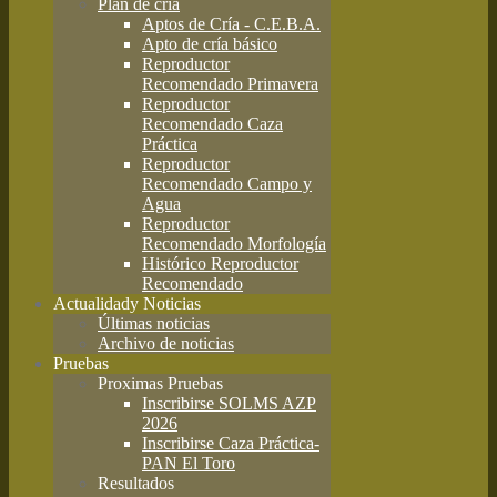
Plan de cría
Aptos de Cría - C.E.B.A.
Apto de cría básico
Reproductor
Recomendado Primavera
Reproductor
Recomendado Caza
Práctica
Reproductor
Recomendado Campo y
Agua
Reproductor
Recomendado Morfología
Histórico Reproductor
Recomendado
Actualidad
y Noticias
Últimas noticias
Archivo de noticias
Pruebas
Proximas Pruebas
Inscribirse SOLMS AZP
2026
Inscribirse Caza Práctica-
PAN El Toro
Resultados