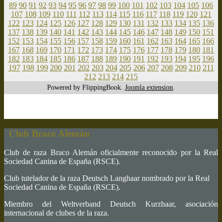
89
90
91
92
93
94
95
96
97
98
99
100
101
102
103
104
105
106
107
108
109
110
111
112
113
114
115
116
117
118
119
120
121
122
123
124
125
126
127
128
129
130
131
132
133
134
135
136
137
138
139
140
141
142
143
144
145
146
147
148
149
150
151
152
153
154
155
156
157
158
159
160
161
162
163
164
165
166
167
168
169
170
171
172
173
174
175
176
177
178
179
180
181
182
183
184
185
186
187
188
189
190
191
192
193
194
195
196
197
198
199
200
201
202
203
204
205
206
207
208
209
210
211
212
213
214
215
Powered by FlippingBook.
Joomla extension
.
Club Braco Alemán
Club de raza Braco Alemán oficialmente reconocido por la Real
Sociedad Canina de España (RSCE).
Club tutelador de la raza Deutsch Langhaar nombrado por la Real
Sociedad Canina de España (RSCE).
Miembro del Weltverband Deutsch Kurzhaar, asociación
internacional de clubes de la raza.