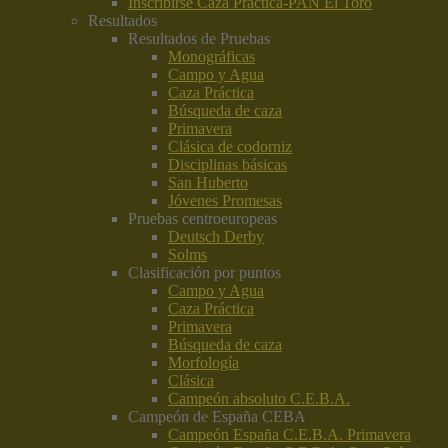
Inscribirse Caza Práctica-PAN El Toro
Resultados
Resultados de Pruebas
Monográficas
Campo y Agua
Caza Práctica
Búsqueda de caza
Primavera
Clásica de codorniz
Disciplinas básicas
San Huberto
Jóvenes Promesas
Pruebas centroeuropeas
Deutsch Derby
Solms
Clasificación por puntos
Campo y Agua
Caza Práctica
Primavera
Búsqueda de caza
Morfología
Clásica
Campeón absoluto C.E.B.A.
Campeón de España CEBA
Campeón España C.E.B.A. Primavera