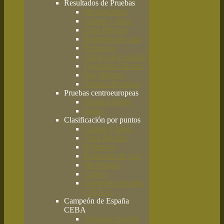
Resultados de Pruebas
Monográficas
Campo y Agua
Caza Práctica
Búsqueda de caza
Primavera
Clásica de codorniz
Disciplinas básicas
San Huberto
Jóvenes Promesas
Pruebas centroeuropeas
Deutsch Derby
Solms
Clasificación por puntos
Campo y Agua
Caza Práctica
Primavera
Búsqueda de caza
Morfología
Clásica
Campeón absoluto
C.E.B.A.
Campeón de España
CEBA
Campeón España