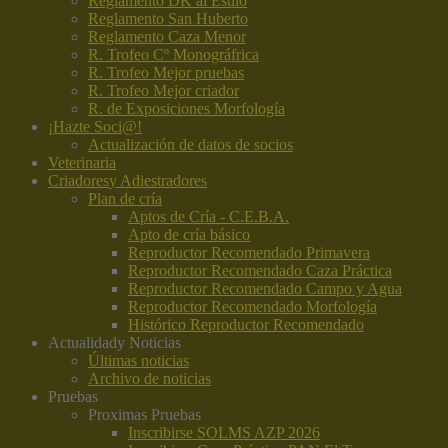
Reglamento DK al Estilo
Reglamento San Huberto
Reglamento Caza Menor
R. Trofeo Cº Monográfrica
R. Trofeo Mejor pruebas
R. Trofeo Mejor criador
R. de Exposiciones Morfología
¡Hazte Soci@!
Actualización de datos de socios
Veterinaria
Criadores
y Adiestradores
Plan de cría
Aptos de Cría - C.E.B.A.
Apto de cría básico
Reproductor Recomendado Primavera
Reproductor Recomendado Caza Práctica
Reproductor Recomendado Campo y Agua
Reproductor Recomendado Morfología
Histórico Reproductor Recomendado
Actualidad
y Noticias
Últimas noticias
Archivo de noticias
Pruebas
Proximas Pruebas
Inscribirse SOLMS AZP 2026