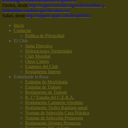
to-manage-cookies-in-internet-explorer-9
Firefox, desde
http://support.mozilla.org/es/kb/habilitar-y-
deshabilitar-cookies-que-los-sitios-we
Safari, desde
http://support.apple.com/kb/ph5042
Inicio
Contactar
Política de Privacidad
El Club
Junta Directiva
Delegaciones Territoriales
Club Mundial
Otros Clubes
Estatutos del Club
Reglamento Interno
Estándar
de la Raza
Estándar de Morfología
Estándar de Trabajo
Reglamento de Trabajo
R. Cº España del C.E.B.A.
Reglamento Campeón Absoluto
Reglamento Trofeo Ranking anual
Normas de Selección Caza Práctica
Normas de Selección Primavera
Reglamento Jóvenes Promesas