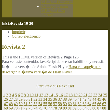
C.E.B.A. Primavera
Campeón España
C.E.B.A. Caza
Práctica
Inicio
Revista 19-20
Imprimir
Correo electrónico
Revista 2
This is the HTML version of
Revista 2 Page 126
Para ver este contenido, JavaScript debe estar habilitado y necesita
la �ltima versi�n de Adobe Flash Player
Haga clic aqu� para
descargar la �ltima versi�n de Flash Player.
Start
Previous
Next
End
1
2
3
4
5
6
7
8
9
10
11
12
13
14
15
16
17
18
19
20
21
22
23
24
25
26
27
28
29
30
31
32
33
34
35
36
37
38
39
40
41
42
43
44
45
46
47
48
49
50
51
52
53
54
55
56
57
58
59
60
61
62
63
64
65
66
67
68
69
70
71
72
73
74
75
76
77
78
79
80
81
82
83
84
85
86
87
88