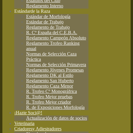
Estatutos del Club
Reglamento Interno
Estándar
de la Raza
Estándar de Morfología
Estándar de Trabajo
Reglamento de Trabajo
R. Cº España del C.E.B.A.
Reglamento Campeón Absoluto
Reglamento Trofeo Ranking
anual
Normas de Selección Caza
Práctica
Normas de Selección Primavera
Reglamento Jóvenes Promesas
Reglamento DK al Estilo
Reglamento San Huberto
Reglamento Caza Menor
R. Trofeo Cº Monográfrica
R. Trofeo Mejor pruebas
R. Trofeo Mejor criador
R. de Exposiciones Morfología
¡Hazte Soci@!
Actualización de datos de socios
Veterinaria
Criadores
y Adiestradores